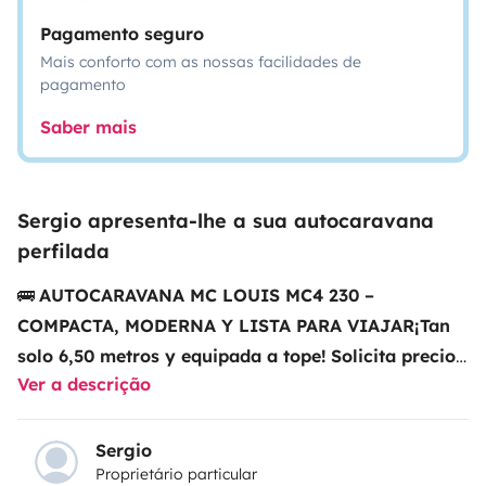
Pagamento seguro
Mais conforto com as nossas facilidades de
pagamento
Saber mais
Sergio apresenta-lhe a sua autocaravana
perfilada
🚌
AUTOCARAVANA MC LOUIS MC4 230 –
COMPACTA, MODERNA Y LISTA PARA VIAJAR
¡Tan
solo 6,50 metros y equipada a tope!
Solicita precio
Ver a descrição
sin compromiso
🔹 Marca:
MC LOUIS
🔹 Modelo:
MC4
230
🔹 Año:
2022
🔹 Plazas:
4
🔹 Kilómetros:
4.400 km
🔹 Motor:
2.2 – 140 CV – 6 velocidades
✅
Comodidad,
Sergio
Proprietário particular
estilo y eficiencia en un solo vehículo:
Autocaravana