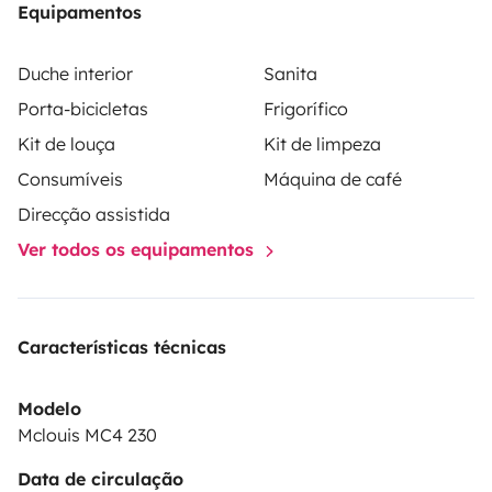
Equipamentos
por la MC LOUIS MC4 230!
¡Una autocaravana
moderna, cómoda y lista para rodar contigo!
Duche interior
Sanita
Porta-bicicletas
Frigorífico
Kit de louça
Kit de limpeza
Consumíveis
Máquina de café
Direcção assistida
Ver todos os equipamentos
Características técnicas
Modelo
Mclouis MC4 230
Data de circulação