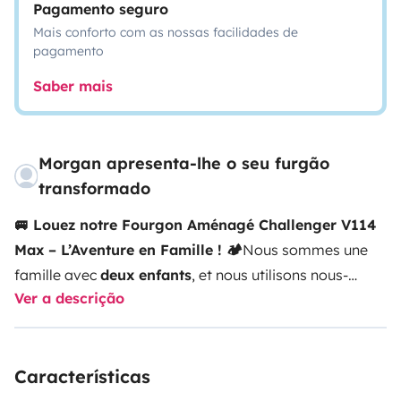
Pagamento seguro
Mais conforto com as nossas facilidades de
pagamento
Saber mais
Morgan apresenta-lhe o seu furgão
transformado
🚐 Louez notre Fourgon Aménagé Challenger V114
Max – L’Aventure en Famille ! 🏕️
Nous sommes une
famille avec
deux enfants
, et nous utilisons nous-
Ver a descrição
mêmes ce fourgon aménagé pour nos voyages. Nous
savons donc à quel point il est pratique, confortable et
parfait pour partir à l’aventure en toute liberté !
🔹
Características
Idéal pour un couple ou une famille de 3 à 4
personnes
🔹
Modèle
: Challenger V114 Max – Année