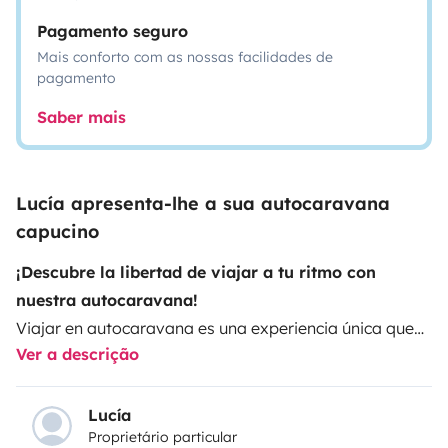
Pagamento seguro
Mais conforto com as nossas facilidades de
pagamento
Saber mais
Lucía apresenta-lhe a sua autocaravana
capucino
¡Descubre la libertad de viajar a tu ritmo con
nuestra autocaravana!
Viajar en autocaravana es una experiencia única que
Ver a descrição
te permite explorar nuevos destinos sin renunciar a la
comodidad y la independencia. No hay prisas, ni
horarios estrictos, solo tú, tu gente y el camino por
Lucía
Proprietário particular
delante. ¡La aventura te está esperando!
¿Por qué