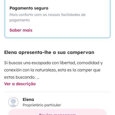
Pagamento seguro
Mais conforto com as nossas facilidades de
pagamento
Saber mais
Elena apresenta-lhe a sua campervan
Si buscas una escapada con libertad, comodidad y
conexión con la naturaleza, esta es la camper que
estas buscando.
Ver a descrição
Mi propósito es que solo te tengas que preocupar de
escojer la ruta que mas te haga vibrar, la que más te
emocione, crear esos recuerdos inolvidables y de tener
Elena
Proprietário particular
una experiéncia única.
Me gusta ofrecer un trato cercano y personal,