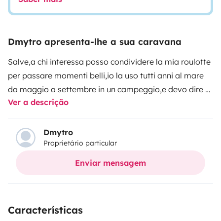
Dmytro apresenta-lhe a sua caravana
Salve,a chi interessa posso condividere la mia roulotte
per passare momenti belli,io la uso tutti anni al mare
da maggio a settembre in un campeggio,e devo dire e
Ver a descrição
molto comoda e spaziosa.grazie.
le condizioni sono discrete?ho fatto molti lavoretti per
renderla unica,e comunque non manca niente.
Dmytro
Proprietário particular
Molto importante:per trainare questa roulotte e
necessaria la patente auto e rimorchio.BE.
Enviar mensagem
Inoltre posso effettuare la consegna della roulotte,se
non avete mezzo e patente adatti.
Características