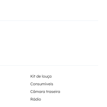
Coffre sous le lit, placards, espace
✅
Douche extérieure
avec
me en pleine nature
🌿
L’Esprit de
r des repas ou des soirées jeux à
ecue portable pour profiter du
ciété pour des moments
rtir à l’aventure !
Kit de louça
Consumíveis
Câmara traseira
Rádio