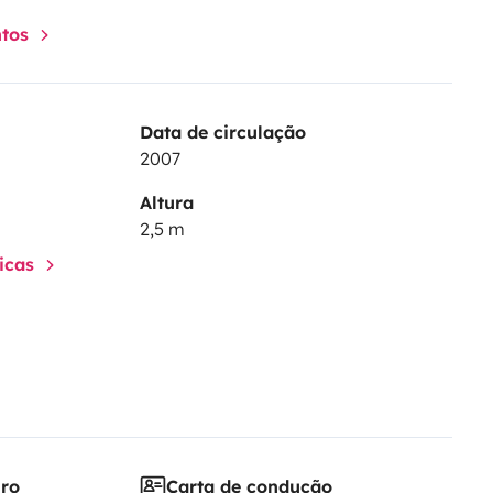
ntos
Data de circulação
2007
Altura
2,5 m
ticas
iro
Carta de condução