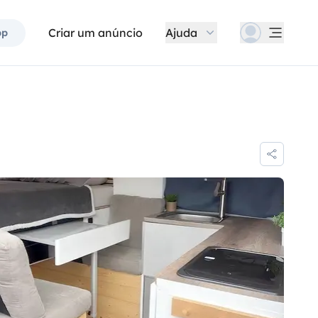
Criar um anúncio
Ajuda
pp