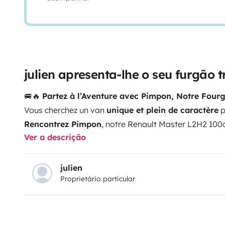
julien apresenta-lhe o seu furgão
🚐🔥
Partez à l’Aventure avec Pimpon, Notre Fou
Vous cherchez un van
unique et plein de caractère
p
Rencontrez Pimpon
, notre Renault Master L2H2 100
Ver a descrição
transformé avec passion en véritable cocon sur roues 
faible kilométrage
, il vous accompagnera partout, e
Van Autonome et Tout Confort
✅
Énergie 100% au
julien
Proprietário particular
batterie auxiliaire reliée à l’alternateur → au moins
2
king-size
: Extension intégrée pour un confort opti
option lit transversal 140*180 et un lit une place entr
Cuisine équipée
: Frigo avec freezer, double plaque g