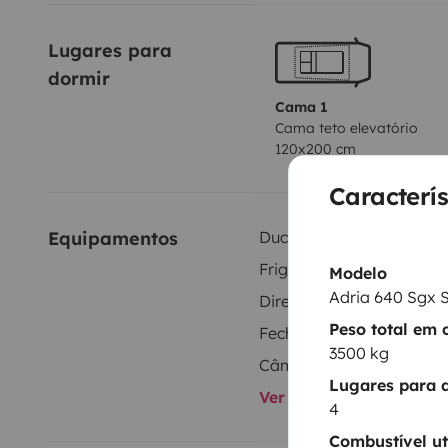
Lugares para 
dormir
Cama 1
Cama teto elevatório
120x200 cm
Caracterís
Equipamentos
Duche interior
Frigorífico
Modelo
Adria 640 Sgx S
Direcção assistida
Peso total em 
Fecho central
3500 kg
Câmara traseira
Lugares para 
Ver todos os equipame
4
Combustível ut