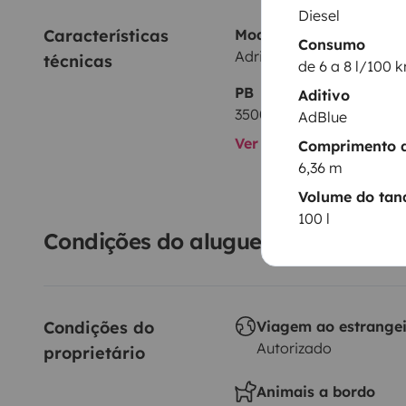
Diesel
Características 
Modelo
Consumo
Adria 640 Sgx Sport Edit
técnicas
de 6 a 8 l/100 
PB
Aditivo
3500 kg
AdBlue
Ver todas as caracterís
Comprimento d
6,36 m
Volume do tan
100 l
Condições do aluguer
Condições do 
Viagem ao estrange
Autorizado
proprietário
Animais a bordo