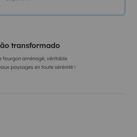
rgão transformado
ue fourgon aménagé, véritable
eaux paysages en toute sérénité !
on, frigo, etc