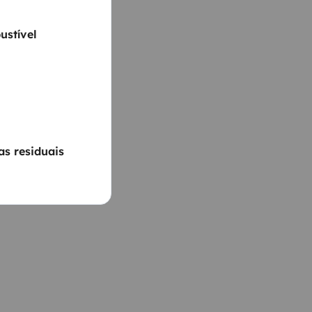
ustível
s residuais