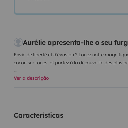
Aurélie apresenta-lhe o seu fu
Envie de liberté et d'évasion ? Louez notre magnifiq
cocon sur roues, et partez à la découverte des plus b
Ver a descrição
Toit relevable, douche, wc, chauffage, plaque de cuiss
Características