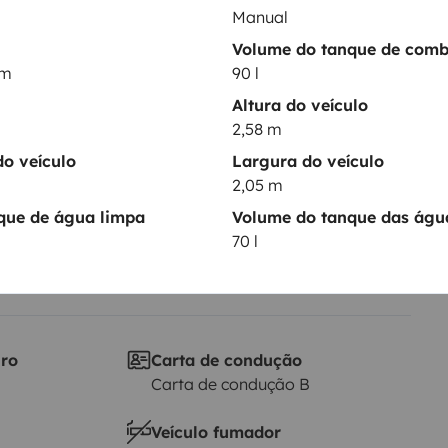
Manual
Data de circulação
Volume do tanque de comb
ion
2023
km
90 l
Altura
Altura do veículo
2,58 m
2,58 m
ticas
o veículo
Largura do veículo
2,05 m
que de água limpa
Volume do tanque das água
70 l
iro
Carta de condução
Carta de condução B
Veículo fumador