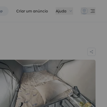
Criar um anúncio
Ajuda
pp