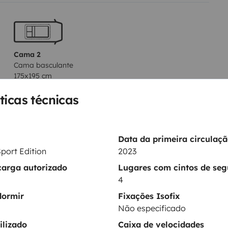
Cama 2
Cama basculante
175x195 cm
ticas técnicas
Sanita
Kit de louça
Data da primeira circulaç
port Edition
2023
Regulador de velocidade / Cruise Control
carga autorizado
Lugares com cintos de se
Sensores de estacionamento
4
dormir
Fixações Isofix
ntos
Não especificado
ilizado
Caixa de velocidades