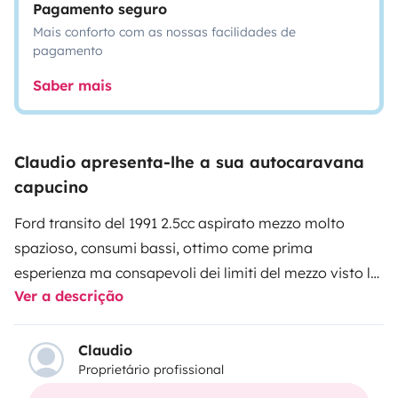
Pagamento seguro
Mais conforto com as nossas facilidades de
pagamento
Saber mais
Claudio apresenta-lhe a sua autocaravana
capucino
Ford transito del 1991 2.5cc aspirato mezzo molto
spazioso, consumi bassi, ottimo come prima
esperienza ma consapevoli dei limiti del mezzo visto la
Ver a descrição
sua età non bisogna avere troppe pretese si avvisa
che il frigo istallato e' 220v funziona solo a corrente
220v ,per il riscaldamento viene fornita una stufa
Claudio
Proprietário profissional
Alogena 220v per questi motivi il camper ha bisogno di
essere collegato a corrente esterna non adatto a fare