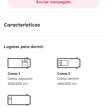
Enviar mensagem
escursioni in libera, si consiglia aree attrezzate, non ha
pannelli solari ne area condizionata e idroguida.
Características
Lugares para dormir
Cama 1
Cama 2
Cama capucino
Cama central
200x200 cm
140x200 cm