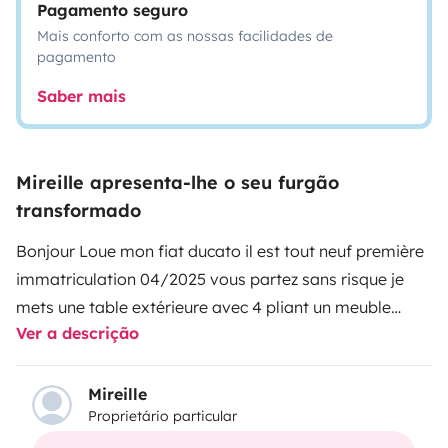
Pagamento seguro
Mais conforto com as nossas facilidades de
pagamento
Saber mais
Mireille apresenta-lhe o seu furgão
transformado
Bonjour
Loue mon fiat ducato il est tout neuf première
immatriculation 04/2025
vous partez sans risque je
mets une table extérieure avec 4 pliant un meuble
Ver a descrição
extérieure pour rangement ou autre plaque de cuisson
extérieure pour celui qui ne veux pas ce servir de la
plaque intérieure.
Boules de pétanque jeux de cartes .
Mireille
Proprietário particular