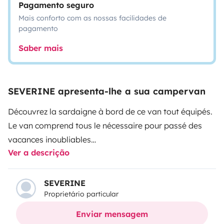
Pagamento seguro
Mais conforto com as nossas facilidades de
pagamento
Saber mais
SEVERINE apresenta-lhe a sua campervan
Découvrez la sardaigne à bord de ce van tout équipés.
Le van comprend tous le nécessaire pour passé des
vacances inoubliables
Ver a descrição
Ne vous encombrer pas nous incluons
linges de lit (draps couvertures)
SEVERINE
Proprietário particular
serviettes de bains
Serviettes de plage
Enviar mensagem
Masques tubas