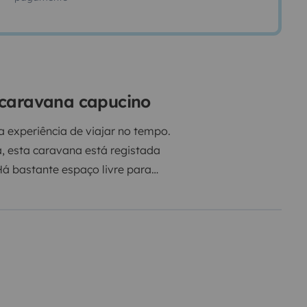
ocaravana capucino
 experiência de viajar no tempo.
, esta caravana está registada
á bastante espaço livre para
e uma cama pronta no segundo
e levar a sua bicicleta consigo,
leta elétrica mais pesada (até 30
uzir a Red Devil. Não tenha
ar com este pedaço de história.