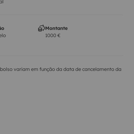
al
ão
Montante
elo
1000 €
bolso variam em função da data de cancelamento da