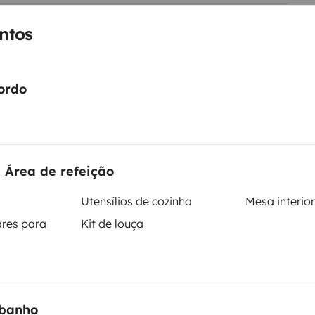
ntos
ordo
Porta-bicicletas
Sanitas portáteis
Utensílios de cozinha
 Área de refeição
Extintor
Utensílios de cozinha
Mesa interior
ntos
res para
Kit de louça
Data de circulação
1981
 banho