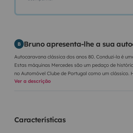
Bruno apresenta-lhe a sua aut
B
Autocaravana clássica dos anos 80. Conduzi-la é uma
Estas máquinas Mercedes são um pedaço de história
no Automóvel Clube de Portugal como um clássico. H
Ver a descrição
andar em pé dentro da caravana, porque há sempr
andar e a sala de estar esconde a segunda cama. Pod
há suporte certo para ela, mesmo que seja uma bicic
kg), este suporte aguenta-se facilmente. Venha cond
pressa, pois andar rápido não é uma opção para viaj
Características
Keep calm, enjoy the ride!