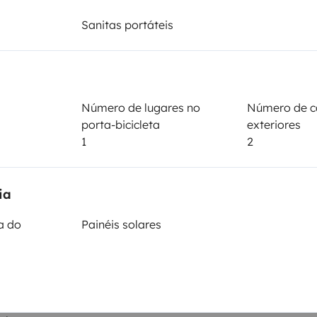
Altura
3 m
Sanitas portáteis
ticas
Número de lugares no
Número de c
porta-bicicleta
exteriores
1
2
iro
Carta de condução
ia
Carta de condução B
a do
Painéis solares
Veículo fumador
Não autorizado