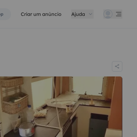
Criar um anúncio
Ajuda
pp