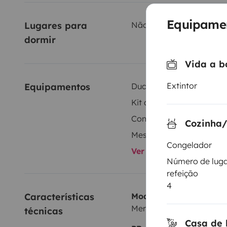
Equipame
Lugares para 
Não especificado
dormir
Vida a b
Extintor
Equipamentos
Duche interior
Kit de louça
Congelador
Cozinha/
Mesa interior
Congelador
Ver todos os equipame
Número de luga
refeição
4
Características 
Modelo
Mercedes TABBERT 540
técnicas
Casa de