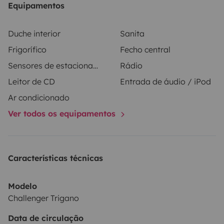
Equipamentos
ou no meio da natureza — com todo o conforto da sua
própria casa sobre rodas.
Duche interior
Sanita
Frigorífico
Fecho central
📅 Reserve já e aproveite a liberdade de viajar sem
Sensores de estacionamento
Rádio
limites!
Entre em contacto para mais informações. Será um
Leitor de CD
Entrada de áudio / iPod
prazer fazer parte da sua próxima aventura!
Ar condicionado
Ver todos os equipamentos
Características técnicas
Modelo
Challenger Trigano
Data de circulação