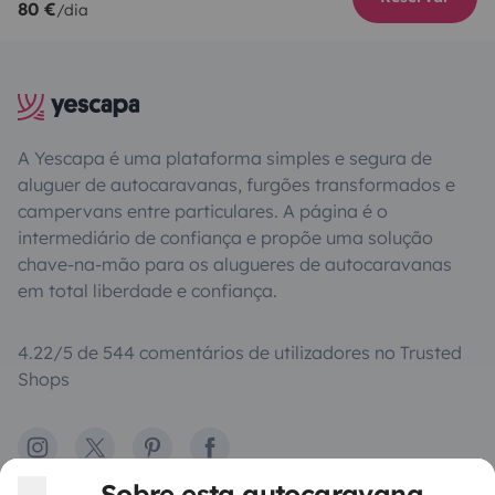
80 €
/dia
A Yescapa é uma plataforma simples e segura de
aluguer de autocaravanas, furgões transformados e
campervans entre particulares. A página é o
intermediário de confiança e propõe uma solução
chave-na-mão para os alugueres de autocaravanas
em total liberdade e confiança.
4.22/5 de 544 comentários de utilizadores no Trusted
Shops
Instagram
X
Pinterest
Facebook
Sobre esta autocaravana