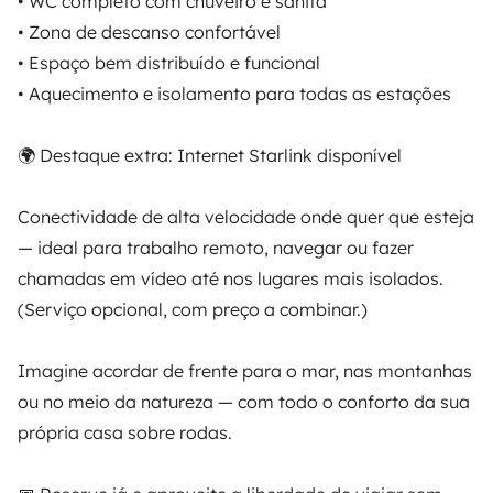
• WC completo com chuveiro e sanita
• Zona de descanso confortável
Assistências de aluguer
• Espaço bem distribuído e funcional
Ajuda proprietário
• Aquecimento e isolamento para todas as estações
🌍 Destaque extra: Internet Starlink disponível
Conectividade de alta velocidade onde quer que esteja
Modos de pagamento seguros
— ideal para trabalho remoto, navegar ou fazer
chamadas em vídeo até nos lugares mais isolados.
Pagamento em prestações
(Serviço opcional, com preço a combinar.)
Descarregar na
Disponível na
Imagine acordar de frente para o mar, nas montanhas
Apple Store
Google Play
ou no meio da natureza — com todo o conforto da sua
própria casa sobre rodas.
O blog
Contactos
Recrutamento
CGU