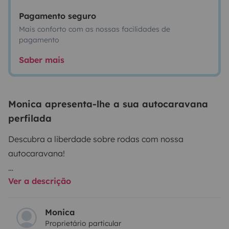
Pagamento seguro
Mais conforto com as nossas facilidades de
pagamento
Saber mais
Monica apresenta-lhe a sua autocaravana
perfilada
Descubra a liberdade sobre rodas com nossa
autocaravana!
Ver a descrição
Transforme suas férias em uma aventura inesquecível
com esta Fiat Ducato Challenger, perfeita para até 4
pessoas. Ideal para famílias, casais ou até viajantes
Monica
Proprietário particular
solos que buscam conforto, autonomia e flexibilidade.