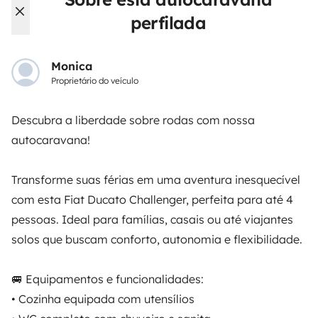
perfilada
ALUGUER DE AUTOCARAVANAS
Como funciona?
Monica
Proprietário do veículo
Alugar uma autocaravana
Primeiros passos de autocaravana
Descubra a liberdade sobre rodas com nossa
autocaravana!
Os comentários dos nossos utilizadores
Ajuda locatário
Transforme suas férias em uma aventura inesquecível
com esta Fiat Ducato Challenger, perfeita para até 4
pessoas. Ideal para famílias, casais ou até viajantes
PROPRIETÁRIOS
solos que buscam conforto, autonomia e flexibilidade.
Criar um anúncio
🚐 Equipamentos e funcionalidades:
Contrato de aluguer
• Cozinha equipada com utensílios
Seguro de aluguer