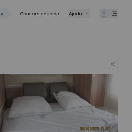
Criar um anúncio
Ajuda
pp