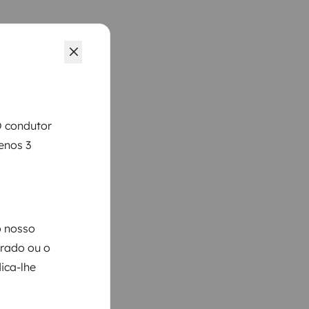
O condutor
enos 3
o nosso
arado ou o
ica-lhe