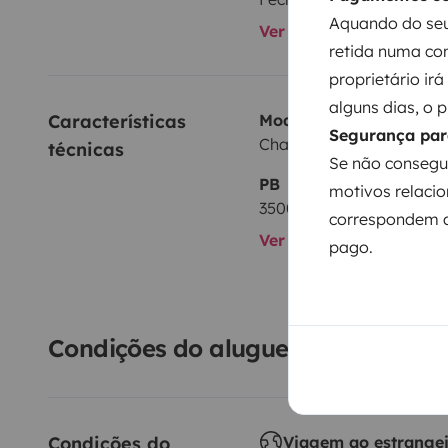
Aquando do seu
Ver todos os equipame
retida numa con
proprietário ir
alguns dias, o 
Características 
Modelo
Segurança par
Challenger Fiat/2,3 l 130 
técnicas
Se não consegu
PB
motivos relacio
3500 kg
correspondem a
Ver todas as caracterís
pago.
Condições do aluguer
Condições do 
Viagem ao estrange