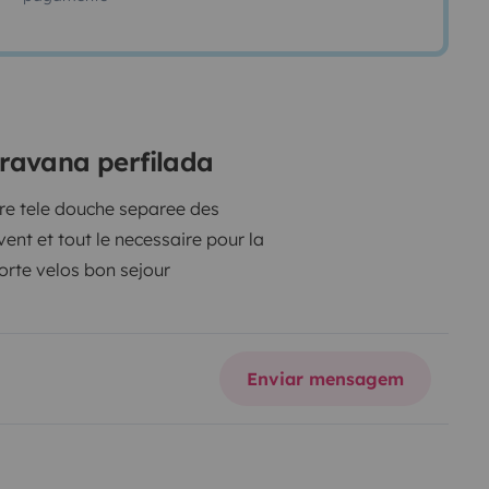
aravana perfilada
 des
vent et tout le necessaire pour la
cuisine une grande soute traversante pour ranger 2 porte velos bon sejour
Enviar mensagem