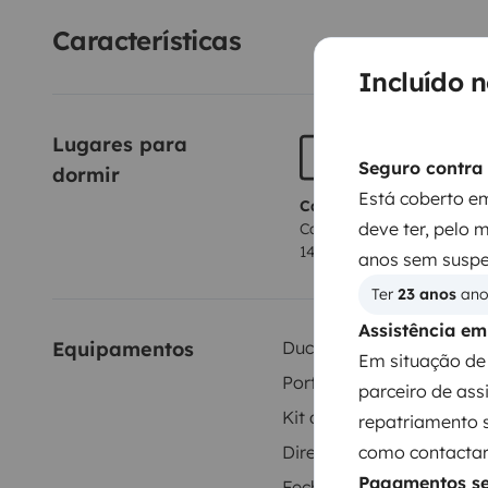
Características
Incluído 
Lugares para 
Seguro contra 
dormir
Está coberto em
Cama 1
deve ter, pelo 
Cama basculante
140x190 cm
anos sem suspe
Ter 
23 anos
 an
Assistência e
Equipamentos
Duche interior
Em situação de 
Porta-bicicletas
parceiro de ass
Kit de louça
repatriamento 
como contactar 
Direcção assistida
Pagamentos s
Fecho central