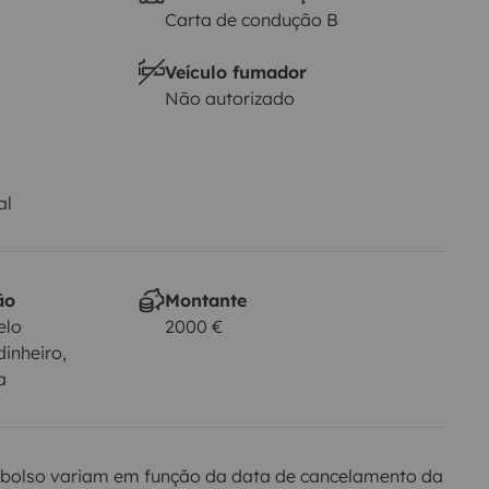
Carta de condução B
Veículo fumador
Não autorizado
al
ão
Montante
elo
2000 €
dinheiro,
a
bolso variam em função da data de cancelamento da