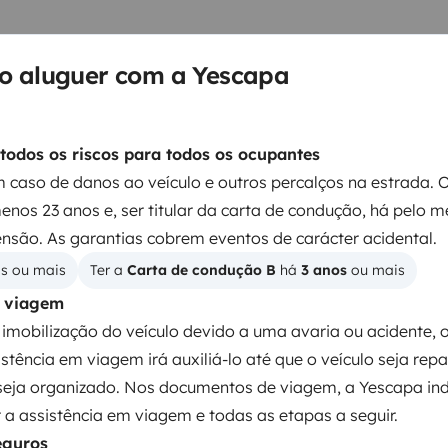
no aluguer com a Yescapa
todos os riscos para todos os ocupantes
 caso de danos ao veículo e outros percalços na estrada. 
Cama 2
menos 23 anos e, ser titular da carta de condução, há pelo m
Cama central
140x190 cm
nsão. As garantias cobrem eventos de carácter acidental.
os ou mais
Ter a 
Carta de condução B
 há 
3 anos
 ou mais
m viagem
Sanita
imobilização do veículo devido a uma avaria ou acidente, 
Frigorífico
istência em viagem irá auxiliá-lo até que o veículo seja rep
Kit de limpeza
seja organizado. Nos documentos de viagem, a Yescapa ind
a assistência em viagem e todas as etapas a seguir.
Regulador de velocidade / Cruise Control
eguros