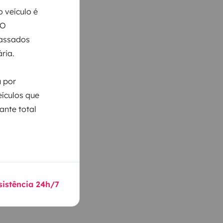
 veículo é
 O
Passados
ria.
u por
eículos que
ante total
sistência 24h/7