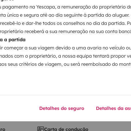
 pagamento na Yescapa, a remuneração do proprietário do
ntos
ta única e segura até ao dia seguinte à partida do aluguer.
á recebê-lo e dar-lhe todos os conselhos no dia da partida. 
proprietário receberá a sua remuneração na sua conta bancá
Data de circulação
a a partida
ch.
2014
ir começar a sua viagem devido a uma avaria no veículo o
Altura
nados com o proprietário, a nossa equipa tentará propor v
2,8 m
os seus critérios de viagem, ou será reembolsado do mont
ticas
Detalhes do seguro
Detalhes da as
iro
Carta de condução