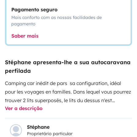
Pagamento seguro
Mais conforto com as nossas facilidades de
pagamento
Saber mais
Stéphane apresenta-lhe a sua autocaravana
perfilada
Camping car inédit de pars sa configuration, idéal
pour les voyages en familles. Dans lequel vous pourrez
trouver 2 lits superposés, le lits du dessus n'est
Ver a descrição
utilisable que pour un enfants de moins de 12 ans pour
raison de poids, avec mise en place électrique. Dans la
journée l’espace libéré par les deux couchages plaqués
Stéphane
Proprietário particular
au plafond offre un espace de jeux pour les enfants, ou