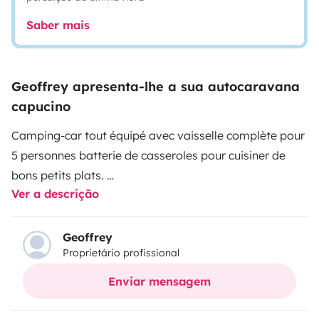
Saber mais
Geoffrey apresenta-lhe a sua autocaravana
capucino
Camping-car tout équipé avec vaisselle complète pour
5 personnes batterie de casseroles pour cuisiner de
bons petits plats.
Ver a descrição
Équipé d’un store extérieur avec table et chaises
extérieures pour 5 personnes.
Très grand garage pour mettre une moto ou des vélos
Geoffrey
Proprietário profissional
électriques. Les dimensions sont sur une de nos photos
n’hésitez pas à les consulter ou nous contacter pour
Enviar mensagem
des renseignements.