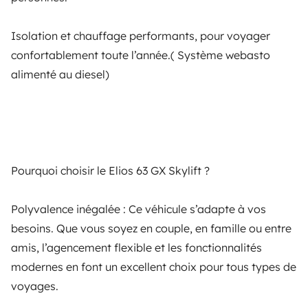
une .
Isolation et chauffage performants, pour voyager
4,89
Points faibles à noter :
confortablement toute l’année.( Système webasto
alimenté au diesel)
em 5
Le lit suspendu peut nécessiter un temps d’adaptation
pour ceux qui ne sont pas familiers avec ce type de
Comentários sobre o seu
Todos os seus
système.
veículo
veículos
Sa longueur (6,36 m) peut être un défi pour stationner
Pourquoi choisir le Elios 63 GX Skylift ?
dans des espaces urbains étroits.
Polyvalence inégalée : Ce véhicule s’adapte à vos
Sa hauteur (2.87m) un point non négligeable 😅
besoins. Que vous soyez en couple, en famille ou entre
A carregar...
amis, l’agencement flexible et les fonctionnalités
modernes en font un excellent choix pour tous types de
---
voyages.
Sem comentários