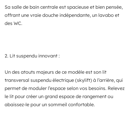
2000€ ou mais, dependendo da franquia aplicável
6,36 m, il reste facile à manœuvrer, tout en offrant un
Sa salle de bain centrale est spacieuse et bien pensée,
espace de vie spacieux.
offrant une vraie douche indépendante, un lavabo et
des WC.
Condições de cancelamento
Autonomie batterie habitation :
As modalidades de reembolso variam em função da
En fonctionnement autonome, de 3 à 7 jours , en
data de cancelamento da reserva.
fonction de l'ensoleillement et du réglage de puissance
2. Lit suspendu innovant :
Ver as condições
du frigo à compression + congélateur (oui comme celui
de votre maison il est électrique et fonctionne sous
Un des atouts majeurs de ce modèle est son lit
12v), panneaux solaire permet de recharger les
transversal suspendu électrique (skylift) à l’arrière, qui
Opções
batteries. Lorsque vous roulez aussi ça recharge il faut
permet de moduler l’espace selon vos besoins. Relevez
entre 6 et 8h de route , pour bien recharger et bien
le lit pour créer un grand espace de rangement ou
Correntes para neve
évidemment il y a une prise extérieur en 220v
abaissez-le pour un sommeil confortable.
25,00 € por aluguer
Autonomie eau propre et réservoir d'eau grises :