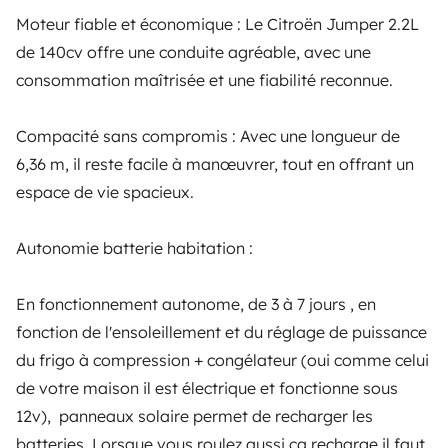
Intérieur et état général
Moteur fiable et économique : Le Citroën Jumper 2.2L
Ver os comentários dos outros veículos de Simon
de 140cv offre une conduite agréable, avec une
De petit défaut mineurs sont a signalé :
consommation maîtrisée et une fiabilité reconnue.
- éraflures sur le pare-choc et le capteur du radar de
Compacité sans compromis : Avec une longueur de
recul (c'est ma faute , manque d'expérience avec le
6,36 m, il reste facile à manœuvrer, tout en offrant un
véhicule, j'ai tapé un muré devant chez moi en marche
espace de vie spacieux.
arrière 😒 mais le capteur fonctionne)
Autonomie batterie habitation :
-Une légère déchirure et 1 fissure sur la bande de
Simon
roulement des pneus ( rien de grave le véhicule à été
En fonctionnement autonome, de 3 à 7 jours , en
livré comme ça . Je les changerais au prochain
fonction de l'ensoleillement et du réglage de puissance
Best Owner
entretien . le vendeur m'a assuré quil n'y avait pas à
du frigo à compression + congélateur (oui comme celui
Proprietário profissional - Na Yescapa desde 2024
s'inquiéter)
de votre maison il est électrique et fonctionne sous
Simon
faz parte dos Best Owner: são os
proprietários
12v), panneaux solaire permet de recharger les
melhores avaliados
na
Yescapa
, com quem mantemos
-Griffure à l'intérieur du frigo dû à une grille difficile à
batteries. Lorsque vous roulez aussi ça recharge il faut
uma
relação de confiança privilegiada
.