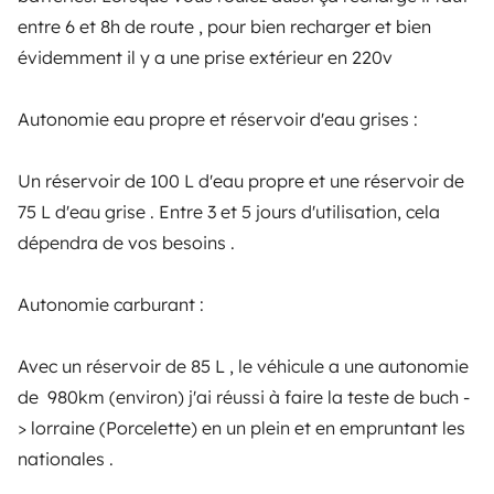
retirer
entre 6 et 8h de route , pour bien recharger et bien
évidemment il y a une prise extérieur en 220v
Tem alguma questão a colocar ao Simon?
-Des bandes de scotch bleu ont été mises pour
protéger le haut du pare choc contre la rouille .( Un
Autonomie eau propre et réservoir d'eau grises :
Enviar mensagem
locataire a frotté la peinture avec sa rampe pour
motos.)
Un réservoir de 100 L d'eau propre et une réservoir de
Nota global
75 L d'eau grise . Entre 3 et 5 jours d'utilisation, cela
4,89/5
-Point important : pas de fixation ISOFIX
dépendra de vos besoins .
Taxa de resposta
100%
Je préfère être honnête sur les avaries pour éviter
Autonomie carburant :
Línguas faladas
toute confusions et mésententes avec mes futurs
Francês
locataires.
Avec un réservoir de 85 L , le véhicule a une autonomie
de 980km (environ) j'ai réussi à faire la teste de buch -
Perfil certificado
À part ça l'intérieur et l'extérieur sont neuf , je l'ai
> lorraine (Porcelette) en un plein et en empruntant les
acheté neuf
nationales .