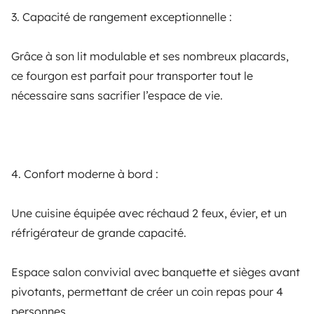
Un réservoir de 100 L d'eau propre et une réservoir de
3. Capacité de rangement exceptionnelle :
Lugar de levantamento do veículo
75 L d'eau grise . Entre 3 et 5 jours d'utilisation, cela
dépendra de vos besoins .
Grâce à son lit modulable et ses nombreux placards,
ce fourgon est parfait pour transporter tout le
La Teste-de-Buch (Cazaux) (33260), França
Autonomie carburant :
nécessaire sans sacrifier l’espace de vie.
A morada exata será facultada após confirmação da
reserva.
Avec un réservoir de 85 L , le véhicule a une autonomie
de 980km (environ) j'ai réussi à faire la teste de buch -
> lorraine (Porcelette) en un plein et en empruntant les
4. Confort moderne à bord :
Dias de abertura
nationales .
Segunda-feira, terça-feira, quarta-feira, quinta-feira,
sexta-feira, sábado, domingo, dia feriado
Une cuisine équipée avec réchaud 2 feux, évier, et un
Le chauffage et eau chaude sanitaire :
réfrigérateur de grande capacité.
Au gaz, une bouteille de gaz butane grosse capacité
Espace salon convivial avec banquette et sièges avant
comme celle se trouvant dans les caravanes , est
9 comentários
de uma reserva verificada
pivotants, permettant de créer un coin repas pour 4
intégré dans le véhicule, donc pas besoin d'en acheter
personnes.