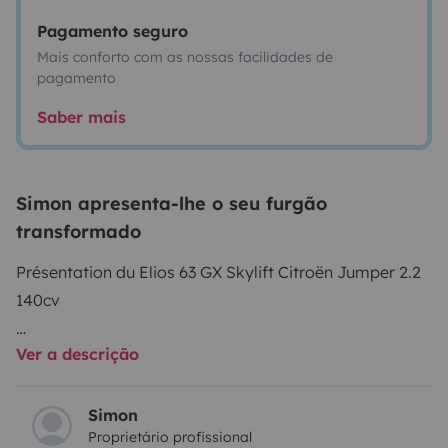
Pagamento seguro
Mais conforto com as nossas facilidades de
pagamento
Saber mais
Simon apresenta-lhe o seu furgão
transformado
Présentation du Elios 63 GX Skylift Citroën Jumper 2.2
140cv
Ver a descrição
Découvrez un fourgon aménagé qui allie confort,
praticité et performance : le Elios 63 GX Skylift. Basé
sur le robuste Citroën Jumper, ce véhicule est équipé
Simon
Proprietário profissional
d’un moteur 2.2L de 140 chevaux, offrant une conduite