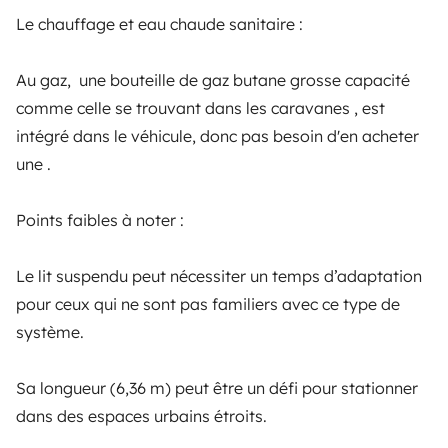
Rien d'autres à signaler.
Le chauffage et eau chaude sanitaire :
Ps : Mon Véhicule mesure donc 6.36 m de long pour 2.87
Au gaz, une bouteille de gaz butane grosse capacité
m de haut --> Prêter donc toute votre attention sur les
comme celle se trouvant dans les caravanes , est
hauteurs des ponts, entrées parkings, etc...pour vos
intégré dans le véhicule, donc pas besoin d'en acheter
Veículos semelhantes perto de La Teste-
voyages .
une .
de-Buch (Cazaux)
Points faibles à noter :
P S : Sur demande uniquement, Le véhicule n'étant pas
équipé de 230v alternatif (il n'y a que du 12v et du 5v
Le lit suspendu peut nécessiter un temps d’adaptation
continue) ,il y a un groupe électrogène .
pour ceux qui ne sont pas familiers avec ce type de
système.
Sa longueur (6,36 m) peut être un défi pour stationner
Furgão transformado
Campervan
dans des espaces urbains étroits.
La Teste-de-Buch
Sanguinet