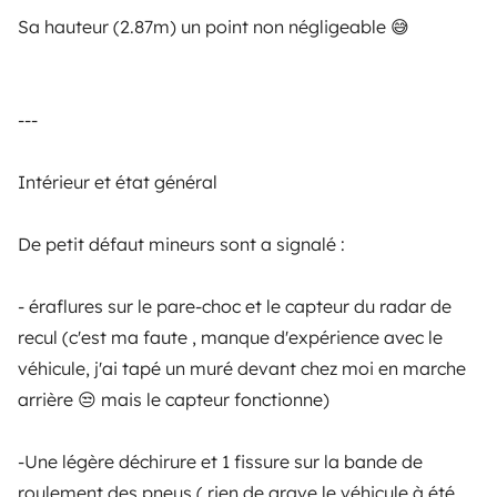
2 viajantes
3 viajantes
A partir de
Sa hauteur (2.87m) un point non négligeable 😅
Novo
5,0
90 €
Best Owner
---
Intérieur et état général
A partir de
Reservar
85 €
/dia
De petit défaut mineurs sont a signalé :
- éraflures sur le pare-choc et le capteur du radar de
recul (c'est ma faute , manque d'expérience avec le
véhicule, j'ai tapé un muré devant chez moi en marche
A Yescapa é uma plataforma simples e segura de
aluguer de autocaravanas, furgões transformados e
arrière 😒 mais le capteur fonctionne)
campervans entre particulares. A página é o
intermediário de confiança e propõe uma solução
-Une légère déchirure et 1 fissure sur la bande de
chave-na-mão para os alugueres de autocaravanas
roulement des pneus ( rien de grave le véhicule à été