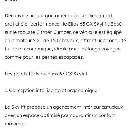
Carta de condução
Carta de condução B
Découvrez un fourgon aménagé qui allie confort,
Animais a bordo
praticité et performance : le Elios 63 GX Skylift. Basé
Não autorizado
Pourquoi choisir le Elios 63 GX Skylift ?
sur le robuste Citroën Jumper, ce véhicule est équipé
Veículo fumador
d’un moteur 2.2L de 140 chevaux, offrant une conduite
Não autorizado
Polyvalence inégalée : Ce véhicule s’adapte à vos
fluide et économique, idéale pour les longs voyages
besoins. Que vous soyez en couple, en famille ou entre
comme pour les petites escapades.
Pacote quilométrico ultrapassado
amis, l’agencement flexible et les fonctionnalités
0,20 € por km adicional
modernes en font un excellent choix pour tous types de
Les points forts du Elios 63 GX Skylift
voyages.
1. Conception intelligente et ergonomique :
Caução
Moteur fiable et économique : Le Citroën Jumper 2.2L
de 140cv offre une conduite agréable, avec une
Le Skylift propose un agencement intérieur astucieux,
Pagamento da caução
consommation maîtrisée et une fiabilité reconnue.
Caução gerida pela Yescapa
avec un espace optimisé pour garantir un confort
maximal.
Montante
Compacité sans compromis : Avec une longueur de