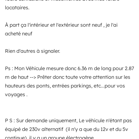
locataires.
PROPRIETÁRIOS
À part ça l'intérieur et l'extérieur sont neuf , je l'ai
acheté neuf
Criar um anúncio
Contrato de aluguer
Rien d'autres à signaler.
Seguro de aluguer
Ps : Mon Véhicule mesure donc 6.36 m de long pour 2.87
Assistências de aluguer
m de haut --> Prêter donc toute votre attention sur les
Ajuda proprietário
hauteurs des ponts, entrées parkings, etc...pour vos
voyages .
P S : Sur demande uniquement, Le véhicule n'étant pas
Modos de pagamento seguros
équipé de 230v alternatif (il n'y a que du 12v et du 5v
continue) ,il y a un groupe électrogène .