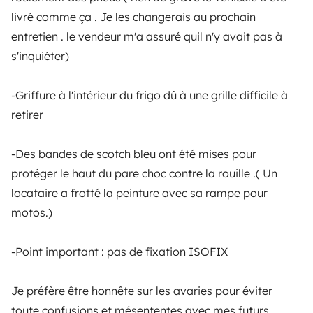
em total liberdade e confiança.
livré comme ça . Je les changerais au prochain
entretien . le vendeur m'a assuré quil n'y avait pas à
4.22/5 de 544 comentários de utilizadores no Trusted
s'inquiéter)
Shops
-Griffure à l'intérieur du frigo dû à une grille difficile à
Instagram
X
Pinterest
Facebook
retirer
-Des bandes de scotch bleu ont été mises pour
ALUGUER DE AUTOCARAVANAS
protéger le haut du pare choc contre la rouille .( Un
Como funciona?
locataire a frotté la peinture avec sa rampe pour
motos.)
Alugar uma autocaravana
Primeiros passos de autocaravana
-Point important : pas de fixation ISOFIX
Os comentários dos nossos utilizadores
Je préfère être honnête sur les avaries pour éviter
Ajuda locatário
toute confusions et mésententes avec mes futurs