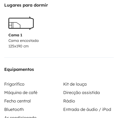
● KITCHEN
Lugares para dormir
● 3 USB TO
● COOKING POTS COFFEE MAKER
● SOLAR PANEL
● FRIDGE
Cama 1
Cama encostada
125x190 cm
Equipamentos
Frigorífico
Kit de louça
Máquina de café
Direcção assistida
Fecho central
Rádio
Bluetooth
Entrada de áudio / iPod
Ar condicionado