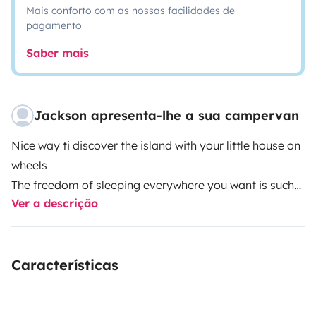
Mais conforto com as nossas facilidades de
pagamento
Saber mais
Jackson apresenta-lhe a sua campervan
Nice way ti discover the island with your little house on
wheels
The freedom of sleeping everywhere you want is such
Ver a descrição
an adventure that's will make your trio to the island
unforgettable
Camperva. Should be returned clean as we give it to
Características
you, otherwise will be a penalty of 70€
● EXTERIOIR SHOWER