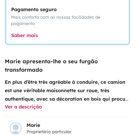
Pagamento seguro
Mais conforto com as nossas facilidades de
pagamento
Saber mais
Marie apresenta-lhe o seu furgão
transformado
En plus d’être très agréable à conduire, ce camion
est une véritable maisonnette sur roue, très
authentique, avec sa décoration en bois qui procure
Ver a descrição
un effet cocooning.
Le fourgon est équipé :
- 3
places ceintures
- 6 fenêtres (2 lanterneaux)
-
Amortisseurs pneumatiques
- Cafetière
Marie
Proprietário particular
italienne
- Chaque prise dispose d’entrées USB
-