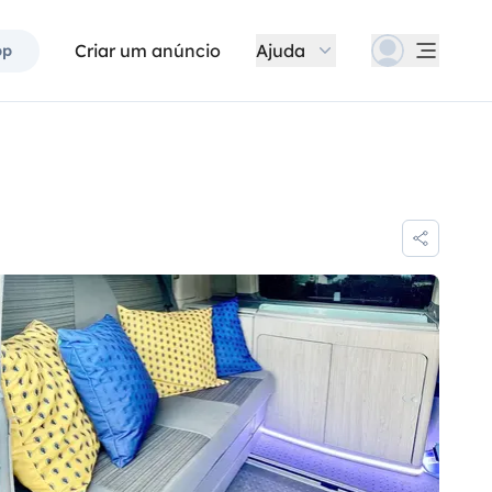
Criar um anúncio
Ajuda
pp