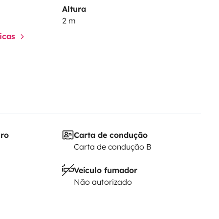
Altura
2 m
ticas
iro
Carta de condução
Carta de condução B
Veículo fumador
Não autorizado