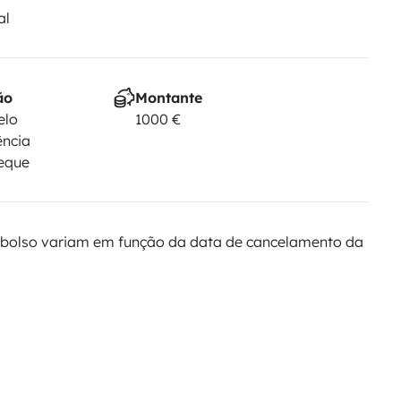
al
ão
Montante
elo
1000 €
ência
heque
bolso variam em função da data de cancelamento da