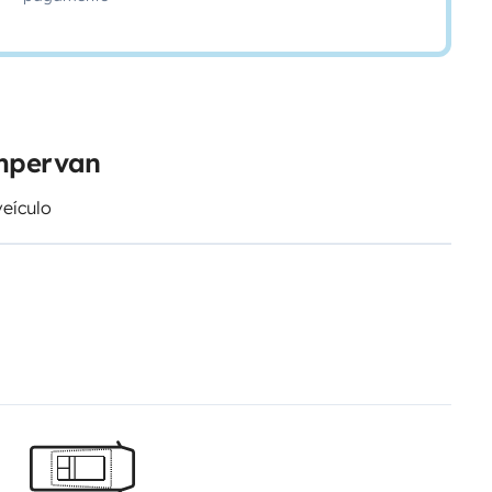
ampervan
veículo