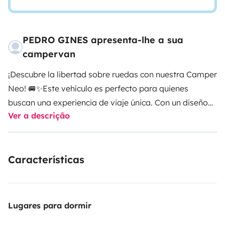
PEDRO GINES apresenta-lhe a sua
campervan
¡Descubre la libertad sobre ruedas con nuestra Camper
Neo! 🚐✨
Este vehículo es perfecto para quienes
buscan una experiencia de viaje única. Con un diseño
Ver a descrição
moderno y funcional, la Camper Neo ofrece todas las
comodidades que necesitas: cama doble, cocina
equipada, espacio de almacenamiento y mucho más.
Características
Ideal para escapadas a la playa, la montaña o incluso
para recorrer rutas menos convencionales.
Viajar en la
Camper Neo no es solo moverse, es disfrutar cada
kilómetro a tu propio ritmo, detenerte en los mejores
Lugares para dormir
paisajes y sentirte como en casa donde sea que estés.