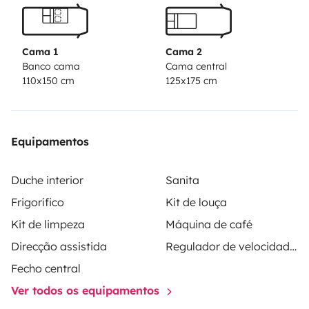
¡No te limites por horarios ni destinos!
Si buscas una
aventura auténtica y cómoda, nuestra Camper Neo es
la mejor opción para hacer de tu viaje una experiencia
Cama 1
Cama 2
inolvidable. ¡Reserva ahora y comienza tu aventura!
Banco cama
Cama central
110x150 cm
125x175 cm
Equipamentos
Duche interior
Sanita
Frigorífico
Kit de louça
Kit de limpeza
Máquina de café
Direcção assistida
Regulador de velocidade / Cruise Control
Fecho central
Ver todos os equipamentos