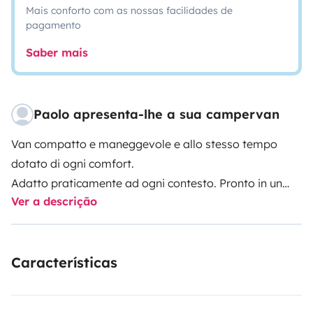
Mais conforto com as nossas facilidades de
pagamento
Saber mais
Paolo apresenta-lhe a sua campervan
Van compatto e maneggevole e allo stesso tempo
dotato di ogni comfort.
Adatto praticamente ad ogni contesto. Pronto in un
Ver a descrição
attimo per una uscita decisa all'ultimo momento.
Lo si può parcheggiare in qualsiasi spazio, è
praticamente come un'auto, entra anche nei parcheggi
Características
multipiano.
A richiesta sono disponibili portabici e imbottitura per
il letto a soffietto, utilissimo in caso di clima rigido.