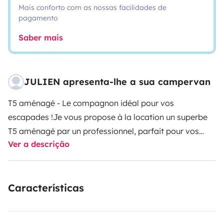
Mais conforto com as nossas facilidades de
pagamento
Saber mais
JULIEN apresenta-lhe a sua campervan
T5 aménagé - Le compagnon idéal pour vos
escapades !
Je vous propose à la location un superbe
T5 aménagé par un professionnel, parfait pour vos
Ver a descrição
aventures en toute liberté. C'est un véhicule 3 places
avant offrant deux couchages confortables à
l'arrière.
Une option de couchage supplémentaire est
Características
disponible à l'avant, idéale pour un enfant.
Je voyage
en couple ou avec mes deux enfants.
Tout est pensé
pour vous offrir le meilleur confort en mode nomade