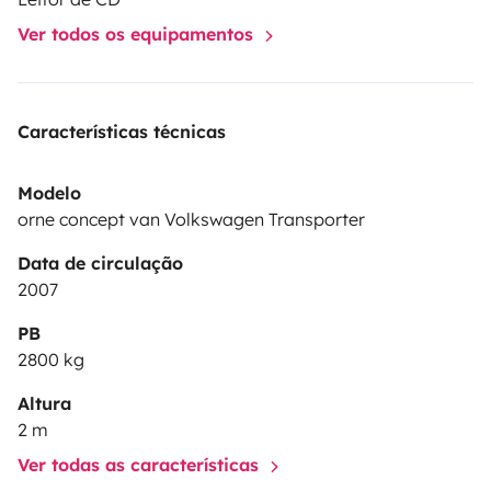
de partager avec vous des idées de parcours ou de
Ver todos os equipamentos
spots déjà sillonnés !!
Características técnicas
Modelo
orne concept van Volkswagen Transporter
Data de circulação
2007
PB
2800 kg
Altura
2 m
Ver todas as características