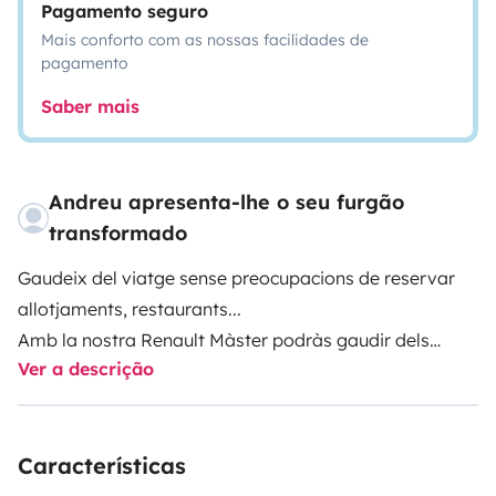
Pagamento seguro
Mais conforto com as nossas facilidades de
pagamento
Saber mais
Andreu apresenta-lhe o seu furgão
transformado
Gaudeix del viatge sense preocupacions de reservar
allotjaments, restaurants...
Amb la nostra Renault Màster podràs gaudir dels
Ver a descrição
millors llocs (Naturalesa/ciutat, platja/muntanya), ja
que amb els seus 5'5 metres de llargària et permetrà
estacionar en gairebé qualsevol lloc.
Características
Desperta't cada dia en un lloc privilegiat gaudint de les
vistes mentre et serveixes un cafè recentment fet.