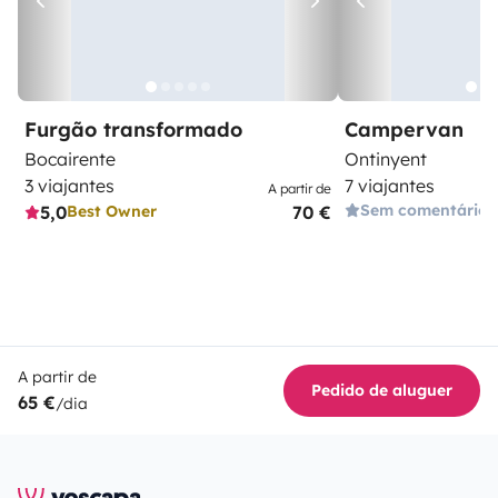
Furgão transformado
Campervan
Bocairente
Ontinyent
3 viajantes
7 viajantes
A partir de
Sem comentários
5,0
70 €
Best Owner
A partir de
Pedido de aluguer
65 €
/dia