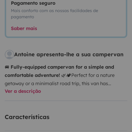
Pagamento seguro
Mais conforto com as nossas facilidades de
pagamento
Saber mais
Antoine apresenta-lhe a sua campervan
🚐
Fully-equipped campervan for a simple and
comfortable adventure!
🌿🏕️
Perfect for a nature
getaway or a minimalist road trip, this van has
Ver a descrição
everything you need for a hassle-free and self-
sufficient journey.
✅
Features & Equipment
🔹
Sleeping
area
:
Comfortable bed (sleeps 1 to 2 people) with
Características
mattress and sheets
Storage space under the bed for
personal belongings
Overhead storage net to optimize