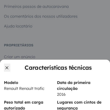
Primeiros passos de autocaravana
Os comentários dos nossos utilizadores
Ajuda locatário
PROPRIETÁRIOS
Criar um anúncio
Características técnicas
Contrato de aluguer
Seguro de aluguer
Modelo
Data da primeira
Assistências de aluguer
Renault Renault trafic
circulação
2016
Ajuda proprietário
Peso total em carga
Lugares com cintos de
autorizado
segurança