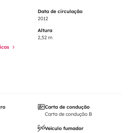
Data de circulação
2012
Altura
2,52 m
ticas
iro
Carta de condução
Carta de condução B
Veículo fumador