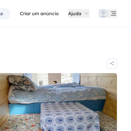
Criar um anúncio
Ajuda
pp