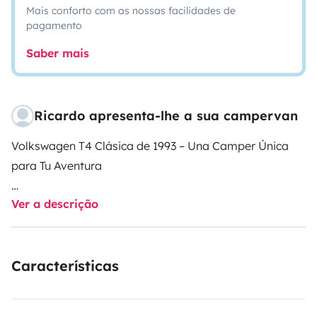
Mais conforto com as nossas facilidades de
pagamento
Saber mais
Ricardo apresenta-lhe a sua campervan
Volkswagen T4 Clásica de 1993 – Una Camper Única
para Tu Aventura
Ver a descrição
¡Descubre la libertad sobre ruedas con esta
Volkswagen T4 clásica de 1993, una joya histórica con
solo 430,000 km en su marcador! Ideal para quienes
Características
buscan una experiencia auténtica en una furgoneta
icónica, perfecta para road trips, escapadas de fin de
semana o viajes con estilo retro.