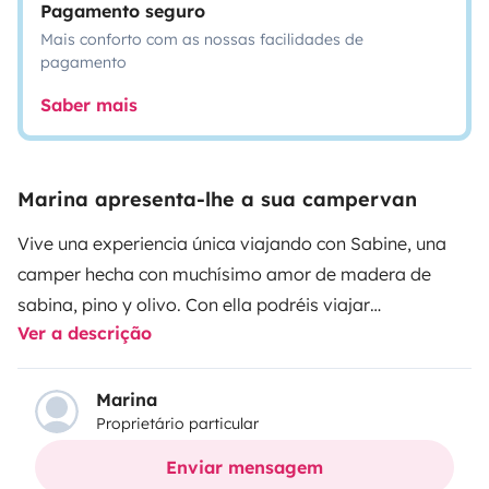
Pagamento seguro
Mais conforto com as nossas facilidades de
pagamento
Saber mais
Marina apresenta-lhe a sua campervan
Vive una experiencia única viajando con Sabine, una
camper hecha con muchísimo amor de madera de
sabina, pino y olivo. Con ella podréis viajar
Ver a descrição
cómodamente y descubrir rincones increíbles de la
isla!
Marina
Proprietário particular
El interior cuenta con:
Cocina a gas
Enviar mensagem
Fregadero con depósito de aguas limpias (10l) y aguas