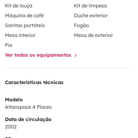
Kit de louça
Kit de limpeza
bien, y su tamaño mediano te permite circular por el
Máquina de café
Duche exterior
centro o aparcar sin problemas.
Sanitas portáteis
Fogão
Os daré también una lista con recomendaciones de las
Mesa interior
Mesa de exterior
mejores playas y restaurantes.
Pia
Ver todos os equipamentos
SERVICIOS OPCIONALES
Para que tu experiencia sea aún más cómoda, ofrezco
Características técnicas
los siguientes servicios (sujetos a disponibilidad):✈️
Modelo
Traslado al aeropuerto
Solo ida:
20 €
Ida y vuelta:
40
Atlanspace 4 Places
€
Data de circulação
Early check-in:
20 €
2002
Late check-out:
20 €