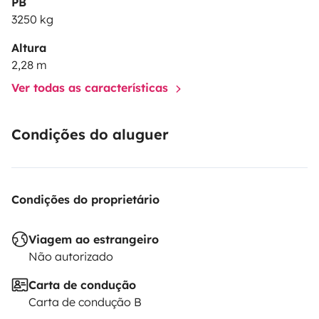
PB
3250 kg
Todos los servicios adicionales deben solicitarse con
Altura
antelación y estarán sujetos a disponibilidad.
2,28 m
Ver todas as características
Cualquier duda o problema que tengáis no dudéis en
contactarme!
Condições do aluguer
Hasta pronto!
Marina
Condições do proprietário
Viagem ao estrangeiro
Não autorizado
Carta de condução
Carta de condução B