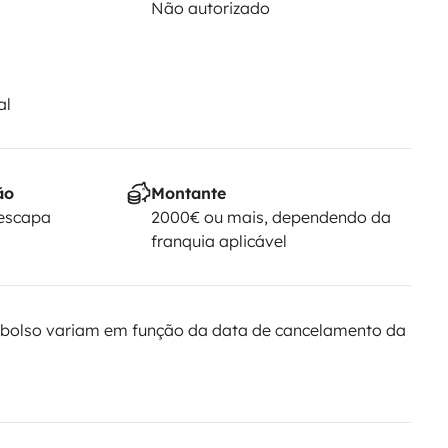
Não autorizado
al
ão
Montante
Yescapa
2000€ ou mais, dependendo da
franquia aplicável
bolso variam em função da data de cancelamento da