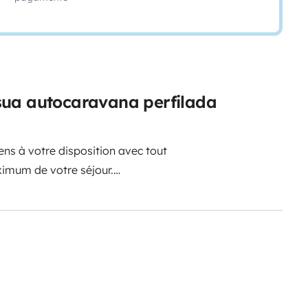
sua autocaravana perfilada
ns à votre disposition avec tout
ximum de votre séjour.
droite et à gauche , radio ,
, rideau intérieur , GPS sur
llon électrique (120x190) ,
 avec espace congélateur ,
aire à la préparation des repas