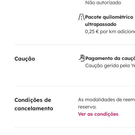
Não autorizado
Pacote quilométrico
ultrapassado
0,25 € por km adicion
Caução
Pagamento da cauç
Caução gerida pela 
Condições de 
As modalidades de reem
reserva.
cancelamento
Ver as condições