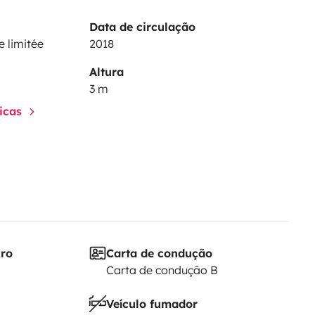
ms.
Data de circulação
à régler sur place).
e limitée
2018
par voyage à régler sur place).
Altura
3 m
mer proche du magnifique lac et
ticas
iro
Carta de condução
Carta de condução B
Veículo fumador