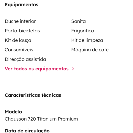
Equipamentos
camping-car full équipé 🚐
Duche interior
Sanita
📝 Rencontre préalable à la location obligatoire.
Porta-bicicletas
Frigorífico
🫧 Nettoyage en supplément; nous nous réservons le
Kit de louça
Kit de limpeza
droit de déduire un forfait nettoyage de la caution si le
Consumíveis
Máquina de café
camping car n'est pas rendu dans son état de propreté
initial.
Direcção assistida
Ver todos os equipamentos
Suivez-nous 👇👇
Facebook: https://www.facebook.com/profile.php?
id=61565730867690
Características técnicas
Instagram: https://www.instagram.com/acdc_from_tran
igsh=ZnprNzNzcjdscm40
Modelo
Chausson 720 Titanium Premium
Data de circulação