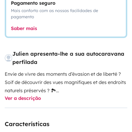
Pagamento seguro
Mais conforto com as nossas facilidades de
pagamento
Saber mais
Julien apresenta-lhe a sua autocaravana
perfilada
Envie de vivre des moments d’évasion et de liberté ?
Soif de découvrir des vues magnifiques et des endroits
naturels préservés ? 🏞
Ver a descrição
Ou tout simplement besoin de vacances ? 🏝
Que vous soyez à la recherche de vacances tranquilles
Características
ou dépaysantes, l’aventure en camping-car est faite
pour vous ! 🫵