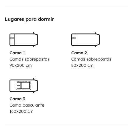
Choisir des vacances en camping-car c’est choisir :
Lugares para dormir
- de voyager sans stress 🙏,
- de moduler votre voyage comme bon vous semble et
au gré de vos envies,
- d’adapter votre road trip en fonction de la météo 🌞
Cama 1
Cama 2
🌤,
Camas sobrepostas
Camas sobrepostas
90x200 cm
80x200 cm
- de découvrir des vues magnifiques dès le lever du
jour 🏜,
- de goûter à la liberté 🗽,
- de partir à l’aventure avec tout le confort 🍃,
Cama 3
- de vivre une expérience hors du commun en couple
Cama basculante
👩‍❤️‍👨 / en famille 👨‍👩‍👧‍👦 entre amis 🧑‍🤝‍🧑
160x200 cm
Nous sommes une famille de 4 personnes 👨‍👩‍👦‍👦 et
vous proposons de vivre ces aventures avec notre