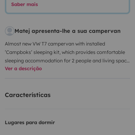
Saber mais
Matej apresenta-lhe a sua campervan
Almost new VW T7 campervan with installed
’Campboks’ sleeping kit, which provides comfortable
sleeping accommodation for 2 people and living space
Ver a descrição
inside the vehicle for 2 people. Fuel consumption is
approximately 6L/100km. The vehicle offers the best
combination of mobility and comfort for 2 people on
Características
longer trips. Take your van to places where big vans
cannot come! See attached photos. The campervan
features rotating front seats and original VW console
table. Inside there is bench and table for seating that
Lugares para dormir
converts to comfortable bed for 2. It has a high-quality