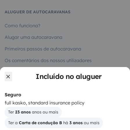
ALUGUER DE AUTOCARAVANAS
Como funciona?
Alugar uma autocaravana
Primeiros passos de autocaravana
Os comentários dos nossos utilizadores
Ajuda locatário
Incluído no aluguer
Seguro
PROPRIETÁRIOS
full kasko, standard insurance policy
Criar um anúncio
Ter 
23 anos
 anos ou mais
Contrato de aluguer
Ter a 
Carta de condução B
 há 
3 anos
 ou mais