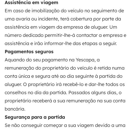
Seguro de aluguer
Assistência em viagem
Em caso de imobilização do veículo no seguimento de
Assistências de aluguer
uma avaria ou incidente, terá cobertura por parte da
Ajuda proprietário
assistência em viagem da empresa de aluguer. Um
número dedicado permitir-lhe-á contactar a empresa e
assistência e irão informar-lhe das etapas a seguir.
Pagamentos seguros
Aquando do seu pagamento na Yescapa, a
Modos de pagamento seguros
remuneração do proprietário do veículo é retida numa
conta única e segura até ao dia seguinte à partida do
Pagamento em prestações
aluguer. O proprietário irá recebê-lo e dar-lhe todos os
conselhos no dia da partida. Passados alguns dias, o
Descarregar na
Disponível na
proprietário receberá a sua remuneração na sua conta
Apple Store
Google Play
bancária.
Segurança para a partida
Se não conseguir começar a sua viagem devido a uma