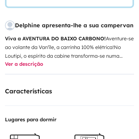
Delphine apresenta-lhe a sua campervan
Viva a AVENTURA DO BAIXO CARBONO!
Aventure-se
ao volante da Van'île, a carrinha 100% elétrica!
No
Loutipi, o espírito da cabine transforma-se numa
Ver a descrição
carrinha para lhe oferecer um refúgio de liberdade. A
bordo do Van’île, um pequeno casulo móvel, será o
hóspede discreto da Mãe Natureza e fará questão de
Características
adotar um estilo de vida respeitoso.
Ficha
técnica:
Peugeot e-expert - 5 lugares - Eléctrico -
Bateria de 50 kWh - Autonomia 230 kms
Equipamento
incluído:
- Painel solar para energia sustentável
-
Lugares para dormir
Frigorífico para manter a sua comida fresca
- 2
queimadores para preparar refeições deliciosas
- 1