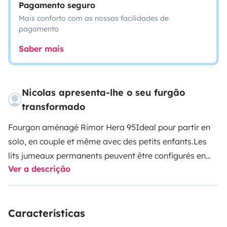
Pagamento seguro
Mais conforto com as nossas facilidades de
pagamento
Saber mais
Nicolas apresenta-lhe o seu furgão
transformado
Fourgon aménagé Rimor Hera 95
Ideal pour partir en
solo, en couple et même avec des petits enfants.
Les
lits jumeaux permanents peuvent être configurés en
Ver a descrição
grand lit 180 x200.
La taille d'un grand fourgon avec le
confort d'un camping car.
Características