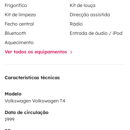
Frigorífico
Kit de louça
playlist ideal para a vossa roadtrip.
Queremos ajudar a
Kit de limpeza
Direcção assistida
criar boas memórias e proporcionar-te os melhores
Fecho central
Rádio
momentos.
Bluetooth
Entrada de áudio / iPod
Aquecimento
Ver todos os equipamentos
Características técnicas
Modelo
Volkswagen Volkswagen T4
Data de circulação
1999