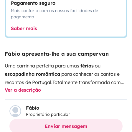
Pagamento seguro
Mais conforto com as nossas facilidades de
pagamento
Saber mais
Fábio apresenta-lhe a sua campervan
Uma carrinha perfeita para umas
férias
ou
escapadinha romântica
para conhecer os cantos e
recantos de Portugal.
Totalmente transformada com
Ver a descrição
objetivo de oferecer todo o
conforto e autonomia
para uma viagem incrível
.
Com
capacidade para 3
pessoas
, esta campervan é ideal para casais com ou
Fábio
Proprietário particular
sem filhos. Possui uma
cama grande e confortável
de 140x200cm
e uma
cozinha completa
e preparada
Enviar mensagem
para campismo.
A cozinha dispõe:
CampingGaz com 2