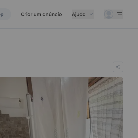
Criar um anúncio
Ajuda
pp