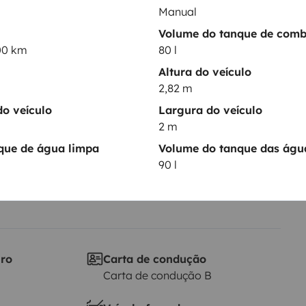
Manual
Volume do tanque de comb
Data de circulação
00 km
80 l
h.
2021
Altura do veículo
Altura
2,82 m
2,82 m
o veículo
Largura do veículo
ticas
2 m
que de água limpa
Volume do tanque das água
90 l
iro
Carta de condução
Carta de condução B