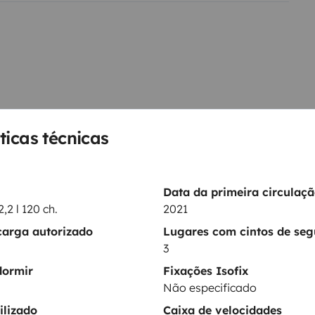
ticas técnicas
Frigorífico
Data da primeira circulaç
Kit de limpeza
,2 l 120 ch.
2021
Direcção assistida
carga autorizado
Lugares com cintos de se
Regulador de velocidade / Cruise Control
Fecho central
3
ento
dormir
Fixações Isofix
Não especificado
ntos
ilizado
Caixa de velocidades