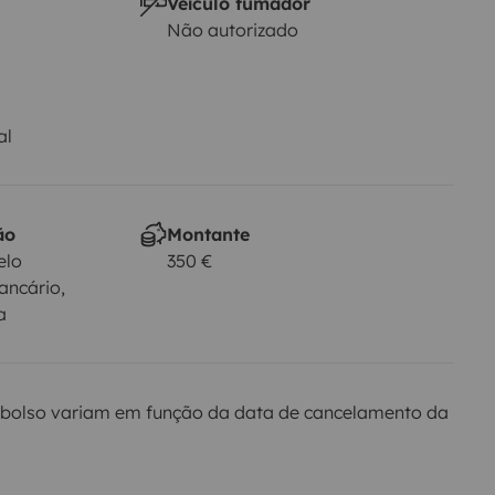
Veículo fumador
Não autorizado
al
ão
Montante
elo
350 €
ancário,
a
bolso variam em função da data de cancelamento da