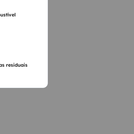
ustível
s residuais