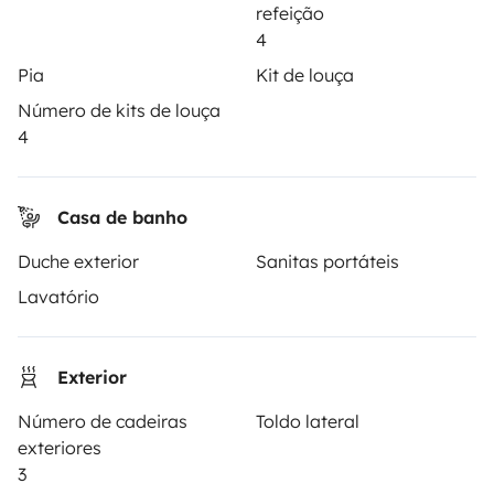
refeição
Como funciona?
4
Alugar uma autocaravana
Pia
Kit de louça
Primeiros passos de autocaravana
Número de kits de louça
4
Os comentários dos nossos utilizadores
Ajuda locatário
Casa de banho
Duche exterior
Sanitas portáteis
PROPRIETÁRIOS
Lavatório
Criar um anúncio
Contrato de aluguer
Exterior
Seguro de aluguer
Número de cadeiras
Toldo lateral
exteriores
Assistências de aluguer
3