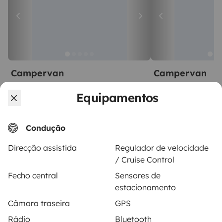
Campervan
Campervan
Toulouse
Toulouse
Equipamentos
2 viajantes
2 viajantes
A partir de
5,0
75 €
5,0
Best Owner
Best Owner
Condução
Direcção assistida
Regulador de velocidade
/ Cruise Control
Fecho central
Sensores de
A partir de
estacionamento
Pedido de aluguer
90 €
/dia
Câmara traseira
GPS
Rádio
Bluetooth