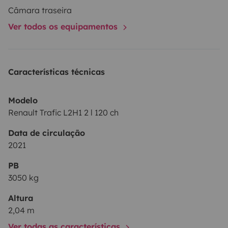
Câmara traseira
Compressor fridge + freezer compartment
Ver todos os equipamentos
TROBOLO® dry toilet, odor-free and eco-friendly
Características técnicas
Lots of smart storage throughout
Modelo
Renault Trafic L2H1 2 l 120 ch
⚡ Autonomy & Hygiene
Data de circulação
150 Ah lithium battery
2021
PB
Up to 4 days of autonomy without sun thanks to an
3050 kg
efficient system
Altura
2,04 m
Ver todas as características