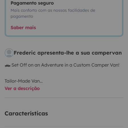
Pagamento seguro
Mais conforto com as nossas facilidades de
pagamento
Saber mais
Frederic apresenta-lhe a sua campervan
🛻 Set Off on an Adventure in a Custom Camper Van!
Tailor-Made Van
Ver a descrição
👋 My name is Frédéric and I work in the camper van
conversion field. It will be a real pleasure to guide you
in using the van and to share my technical tips for a
Características
great road trip experience!