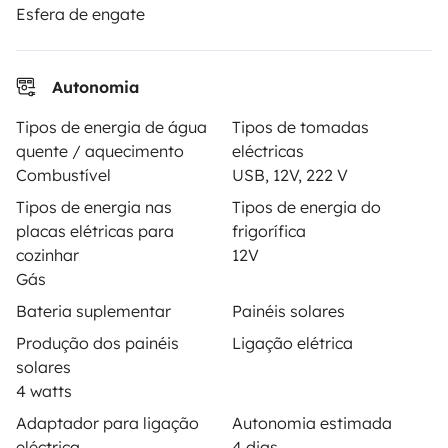
Ajuda proprietário
Esfera de engate
Autonomia
Tipos de energia de água
Tipos de tomadas
Modos de pagamento seguros
quente / aquecimento
eléctricas
Combustível
USB, 12V, 222 V
Pagamento em prestações
Tipos de energia nas
Tipos de energia do
placas elétricas para
frigorífica
cozinhar
12V
Descarregar na
Disponível na
Gás
Apple Store
Google Play
Bateria suplementar
Painéis solares
Produção dos painéis
Ligação elétrica
solares
O blog
Contactos
Recrutamento
CGU
4 watts
Adaptador para ligação
Autonomia estimada
Confidencialidade
Cookies
eléctrica
4 dias