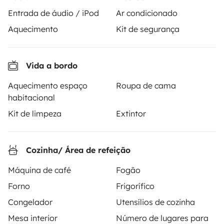
Entrada de áudio / iPod
Ar condicionado
Aquecimento
Kit de segurança
A Yescapa é uma plataforma simples e segura de
aluguer de autocaravanas, furgões transformados e
campervans entre particulares. A página é o
Vida a bordo
intermediário de confiança e propõe uma solução
Aquecimento espaço
Roupa de cama
chave-na-mão para os alugueres de autocaravanas
habitacional
em total liberdade e confiança.
Kit de limpeza
Extintor
4.22/5 de 544 comentários de utilizadores no Trusted
Shops
Cozinha/ Área de refeição
Máquina de café
Fogão
Instagram
X
Pinterest
Facebook
Forno
Frigorífico
Congelador
Utensílios de cozinha
ALUGUER DE AUTOCARAVANAS
Mesa interior
Número de lugares para