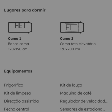
---
Lugares para dormir
🔧 Features
4 beds including pop-up roof and lounge area
Cama 1
Cama 2
Banco cama
Cama teto elevatório
120x190 cm
130x200 cm
Hot water + outdoor shower
Bultex mattress 130 x 200 cm
Equipamentos
Adjustable lighting (main + ambient) for every moment
of the day
Frigorífico
Kit de louça
Kit de limpeza
Máquina de café
Direcção assistida
Regulador de velocidade / Cruise Control
🍽️ Kitchen & Storage
Fecho central
Sensores de estacionamento