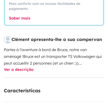
Mais conforto com as nossas facilidades de
pagamento
Saber mais
Clément apresenta-lhe a sua campervan
Partez à l’aventure à bord de Bruce, notre van
aménagé !
Bruce est un transporter T5 Volkswagen qui
peut accueillir 2 personnes (et un chien :)).
Ver a descrição
L’aménagement a été pensé, conçu et réalisé par nous
et l’atelier « Les Conceptions du Dahut » au printemps
2023. L’aménagement est visible sur leur site à
Características
l’adresse suivante :
https://conceptionsdudahut.com/bruce. Un design
épuré qui ravira les plus esthètes d’entre vous, des