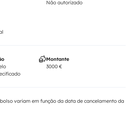
Não autorizado
al
ão
Montante
elo
3000 €
ecificado
bolso variam em função da data de cancelamento da