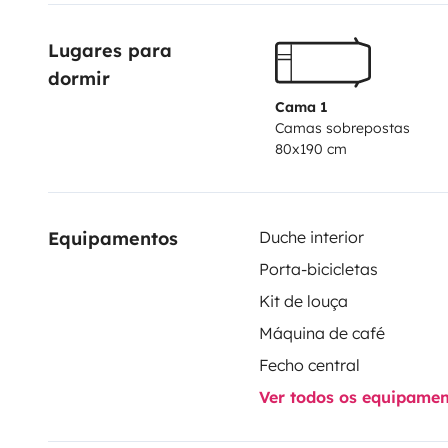
eaux usées et cassette W-C doivent être vidangées et
Lugares para 
nettoyage intérieur et le plein de GO effectué. Ce cam
dormir
Cama 1
Camas sobrepostas
80x190 cm
Equipamentos
Duche interior
Porta-bicicletas
Kit de louça
Máquina de café
Fecho central
Ver todos os equipame