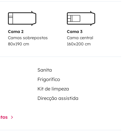
 nettoyée avant restitution Le
ping car n'est pas climatisé.
Cama 2
Cama 3
Camas sobrepostas
Cama central
80x190 cm
160x200 cm
Sanita
Frigorífico
Kit de limpeza
Direcção assistida
ntos