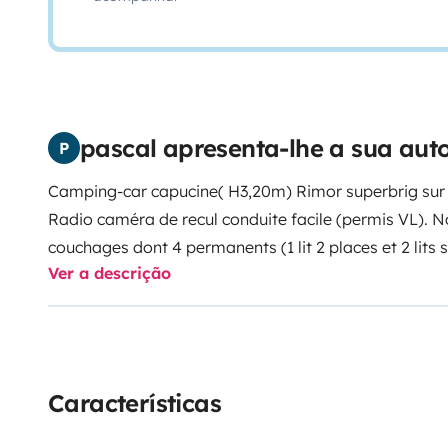
pascal apresenta-lhe a sua au
P
Camping-car capucine( H3,20m) Rimor superbrig sur 
Radio caméra de recul conduite facile (permis VL). No
couchages dont 4 permanents (1 lit 2 places et 2 lit
Ver a descrição
KM, Moteur remplacé en 2024. - de 10 000 km Réservo
gaz, chauffe- eau, bouteille propane 13KG (1 bouteill
cuisine gaz 3 feux, évier, grand réfrigérateur congélat
2026),vaisselle fournie. Salle de douche avec lavabo
spacieux 1 table de 4 et une table de 2 Nombreux ra
Características
électronique, panneau solaire, stores 0,25 € / km su
pour le plein de GO non encaissée Caution de 30€ po