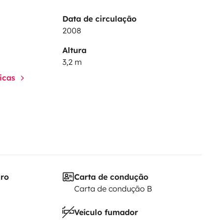
Data de circulação
2008
Altura
3,2 m
ticas
iro
Carta de condução
Carta de condução B
Veículo fumador