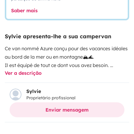
Saber mais
Sylvie apresenta-lhe a sua campervan
Ce van nommé Azure conçu pour des vacances idéales
au bord de la mer ou en montagne🏔️🌊.
Il est équipé de tout ce dont vous avez besoin.
Ver a descrição
Une cuisine, un évier, une plaque de cuisson à gaz,
vaisselle fournie lors de votre séjour,
une table pour
manger à l’intérieur et un frigo de 49L, une douchette.
Sylvie
Proprietário profissional
Une réserve d’eau propre de 50L qui peut-être
Enviar mensagem
rechargé grâce a
un tuyau rétractables fourni,
un
réservoir d’eau salle amovible de 25L.
Grâce à son panneau solaire et sa batterie grande