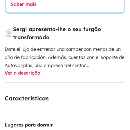
Saber mais
Sergi apresenta-lhe o seu furgão
transformado
Date el lujo de estrenar una camper con menos de un
año de fabricación. Además, cuentas con el soporte de
Autovanplus, una empresa del sector
Ver a descrição
especializada.
Nuestra filosofía es que solo te centres
en el viaje, del resto nos encargamos nosotros
(servicio todo incluido).
Entrega y devolución en
Características
sábado, domingo y festivos bajo previa solicitud
(Supone un cargo adicional de 50€)
Lugares para dormir