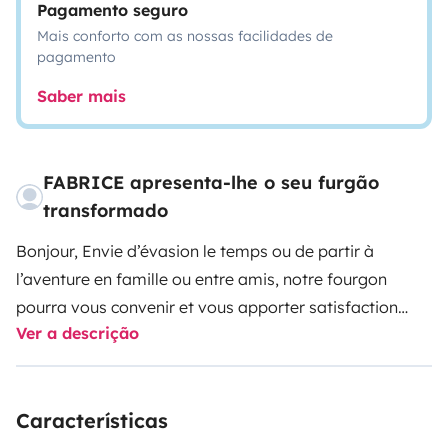
Pagamento seguro
Mais conforto com as nossas facilidades de
pagamento
Saber mais
FABRICE apresenta-lhe o seu furgão
transformado
Bonjour,
Envie d’évasion le temps ou de partir à
l’aventure en famille ou entre amis, notre fourgon
pourra vous convenir et vous apporter satisfaction
Ver a descrição
dans toutes vos envies et vos découvertes à travers la
France et pourquoi pas au-delà de nos frontières. Prise
en main rapide du véhicule et conduite facile.
Nous
Características
vous proposons notre fourgon hyper confortable avec
couchages pour 4 personnes : avec ses lits jumeaux et