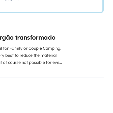
furgão transformado
 for Family or Couple Camping.
ery best to reduce the material
 of course not possible for every
hich makes it possible to drive
e care, it’s not a 4x4 Campervan
erything you need. Simply sad