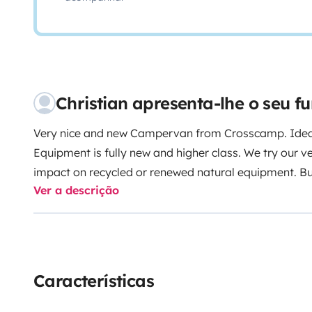
Christian apresenta-lhe o seu 
Very nice and new Campervan from Crosscamp. Ideal
Equipment is fully new and higher class. We try our v
impact on recycled or renewed natural equipment. But
Ver a descrição
equipment.
The Campervan has 18“ Off-road Wheels w
most of the standard off-road tracks. But please tak
;-)
Nevertheless. Makes a lot of fun and gives you ev
everything you need! Be free, Be you!
Características