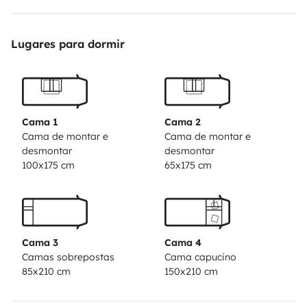
l'arrière. 210x85 - Un lit 'sur dinette' à l'avant 175x75 -
Un lit 'sur dinette' à l'avant 175x100 Les ustensiles de
Lugares para dormir
cuisine et le mobilier de camping ext (5 chaises
pliantes+table) sont inclus gratuitement. Nous vous
proposons le linge de lit gratuitement également. Vous
avez aussi la possibilité de prendre des forfaits
Cama 1
Cama 2
'Ménage fin de location' et des forfaits 'Vidanges'.
Cama de montar e
Cama de montar e
desmontar
desmontar
Possibilité de garer votre véhicule dans l'emplacement
100x175 cm
65x175 cm
du CC. Les fumeurs ne sont pas admis.
Cama 3
Cama 4
Camas sobrepostas
Cama capucino
85x210 cm
150x210 cm