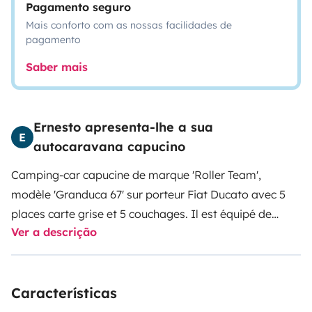
Pagamento seguro
Mais conforto com as nossas facilidades de
pagamento
Saber mais
Ernesto apresenta-lhe a sua
E
autocaravana capucino
Camping-car capucine de marque 'Roller Team',
modèle 'Granduca 67' sur porteur Fiat Ducato avec 5
places carte grise et 5 couchages. Il est équipé de
Ver a descrição
panneaux solaires, camera de recul, d'une grande
douche, de WC, d'une cuisine tout équipée avec hotte
de cuisine, d'un porte vélos pour 4 vélos et d'un grand
Características
store pour l'extérieur. Couchages : - Un lit double
'capucine' à l'avant 210x150. - Deux lits 'superposés' à