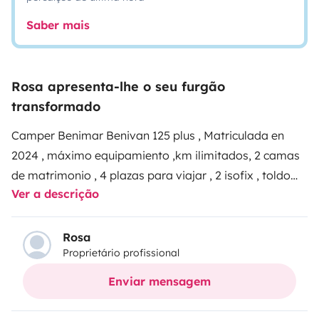
Saber mais
Rosa apresenta-lhe o seu furgão
transformado
Camper Benimar Benivan 125 plus , Matriculada en
2024 , máximo equipamiento ,km ilimitados, 2 camas
de matrimonio , 4 plazas para viajar , 2 isofix , toldo
Ver a descrição
grande sillas y mesa exterior , tele Smart para poder
verla incluso durante el viaje , ducha y wc separados
con gran espacio , cocina 2 fuegos , incluido líquidos
Rosa
Proprietário profissional
del wc , menaje de cocina , gas .
Techo panorámico ,
asientos giratorios , luces led , una verdadera
Enviar mensagem
maravilla para disfrutar de tu viaje.
atención al cliente
24horas , zona para dejar el vehículo del cliente a