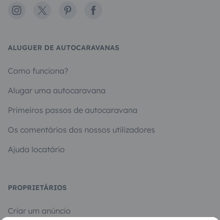
Instagram
X
Pinterest
Facebook
ALUGUER DE AUTOCARAVANAS
Como funciona?
Alugar uma autocaravana
Primeiros passos de autocaravana
Os comentários dos nossos utilizadores
Ajuda locatário
PROPRIETÁRIOS
Criar um anúncio