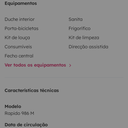
Equipamentos
frigorífico, caldeira a gás.
Degrau elétrico, escada, luz
exterior, duche exterior e suspensão
Duche interior
Sanita
pneumática.
Manutenção
Revisão completa da célula e
Porta-bicicletas
Frigorífico
revisão mecânica (novembro 2025) garantem
Kit de louça
Kit de limpeza
segurança e fiabilidade.
A BELUGA oferece conforto e
liberdade para explorar o que mais gosta, com toda
Consumíveis
Direcção assistida
a conveniência e segurança de um veículo topo de
Fecho central
gama.
Pronta para a sua próxima aventura!
Ver todos os equipamentos
Características técnicas
Modelo
Rapido 986 M
Data de circulação