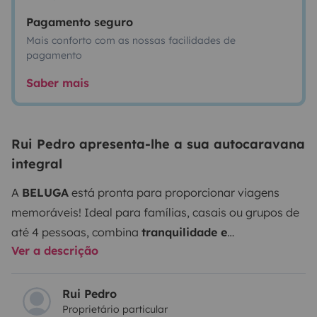
Pagamento seguro
Mais conforto com as nossas facilidades de
pagamento
Saber mais
Rui Pedro apresenta-lhe a sua autocaravana
integral
A
BELUGA
está pronta para proporcionar viagens
memoráveis! Ideal para famílias, casais ou grupos de
até 4 pessoas, combina
tranquilidade e
Ver a descrição
conforto.
Características principais
Modelo:
Rapido
Le Randonneur 986 M, integral, com cama francesa e
cama basculante no teto.
Dormidas:
4
Rui Pedro
Proprietário particular
lugares.
Estrutura:
Totalmente em alumínio para maior