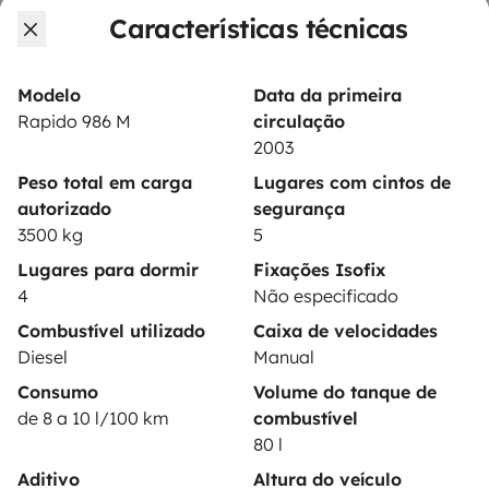
Características técnicas
Contrato de aluguer
Seguro de aluguer
Modelo
Data da primeira
Assistências de aluguer
Rapido 986 M
circulação
2003
Ajuda proprietário
Peso total em carga
Lugares com cintos de
autorizado
segurança
3500 kg
5
Lugares para dormir
Fixações Isofix
Modos de pagamento seguros
4
Não especificado
Combustível utilizado
Caixa de velocidades
Pagamento em prestações
Diesel
Manual
Consumo
Volume do tanque de
de 8 a 10 l/100 km
combustível
Descarregar na
Disponível na
80 l
Apple Store
Google Play
Aditivo
Altura do veículo