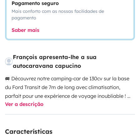
Pagamento seguro
Mais conforto com as nossas facilidades de
pagamento
Saber mais
François apresenta-lhe a sua
autocaravana capucino
🚐 Découvrez notre camping-car de 130cv sur la base
du Ford Transit de 7m de long avec climatisation,
parfait pour une expérience de voyage inoubliable ! 🌞
Ver a descrição
👨‍👩‍👧‍👦 Avec une capacité d\'accueil de cinq
personnes, notre camping-car vous offre tout le
Características
confort dont vous avez besoin. Vous trouverez deux lits
simples superposés, un lit double en Capucine de 160