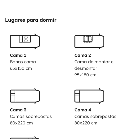
et un lit spacieux de 120 cm au niveau de la salle à
manger. Profitez d\'un repos bien mérité après une
Lugares para dormir
journée d\'aventures !
🟥A noter que le nécessaire et le ligne de lit et de
toilette n\'est pas fournis 🟥
Cama 1
Cama 2
Banco cama
Cama de montar e
65x150 cm
desmontar
🌲 Que vous prévoyiez une escapade d\'une semaine
95x180 cm
ou une journée d\'évasion, notre camping-car est
disponible en location à la semaine ou pour un week-
end ou un séjour de deux nuits minimum. Vous avez la
flexibilité de choisir la durée qui convient le mieux à
Cama 3
Cama 4
vos besoins.
Camas sobrepostas
Camas sobrepostas
80x220 cm
80x220 cm
🌳 Pour rendre votre séjour encore plus agréable, nous
fournissons également des chaises de jardin, une table