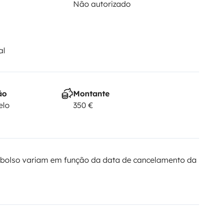
Não autorizado
al
ão
Montante
elo
350 €
bolso variam em função da data de cancelamento da