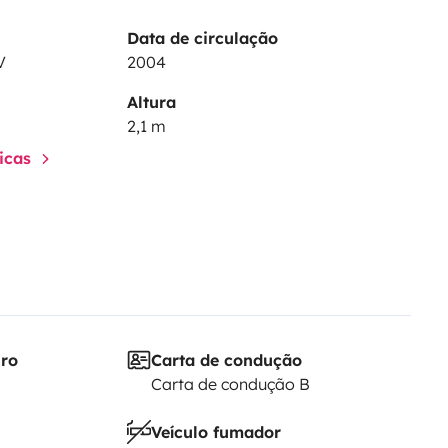
Data de circulação
V
2004
Altura
2,1 m
ticas
iro
Carta de condução
Carta de condução B
Veículo fumador