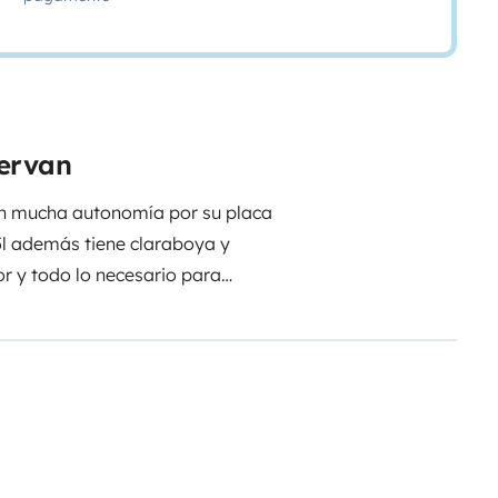
pervan
on mucha autonomía por su placa
55l además tiene claraboya y
r y todo lo necesario para
naturaleza como en la playa.
nducirla prácticamente como un
je y te comento condiciones.
e y te comento condiciones.