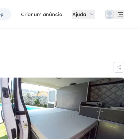
Criar um anúncio
Ajuda
pp