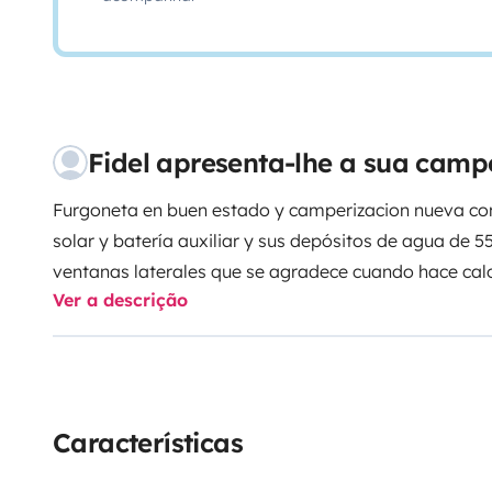
Fidel apresenta-lhe a sua cam
Furgoneta en buen estado y camperizacion nueva c
solar y batería auxiliar y sus depósitos de agua de 
ventanas laterales que se agradece cuando hace calo
Ver a descrição
disfrutar de una experiencia inolvidable tanto en la 
Tiene unas dimensiones reducidas que te permite co
turismo y aparcarla en cualquier lugar.
Para viajar a Portugal puedes consúltame por mensa
Para llevar mascotas puedes consultarme por mensaj
Características