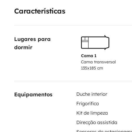
adicional de 20€ por aluguer. Alugo 1 bicicleta de ad
Características
28'') por 12€/dia e 1 de criança (roda 20'') por 8€/di
sensores ajudam no estacionamento.
Lugares para 
dormir
Cama 1
Cama transversal
135x185 cm
Equipamentos
Duche interior
Frigorífico
Kit de limpeza
Direcção assistida
Sensores de estacionam