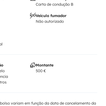
Carta de condução B
Veículo fumador
Não autorizado
al
ão
Montante
elo
500 €
ência
tros
bolso variam em função da data de cancelamento da