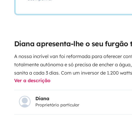
Diana apresenta-lhe o seu furgão
A nossa incrível van foi reformada para oferecer con
totalmente autónoma e só precisa de encher a água, 
sanita a cada 3 dias. Com um inversor de 1.200 watts
Ver a descrição
computadores e telefones e até usar uma varinha mág
novo que abre para os dois lados para que possamo
fora da van e um suporte novo de bicicletas (para 2 
Diana
Proprietário particular
aconchegantes com lençóis de algodão egípcio (adic
para 2 camas). Tem utensílios de cozinha, 1 fogão, 
rede de baloiçar. Tem chuveiro interior e exterior e u
compartimento de duche. A cadeira de criança é de 