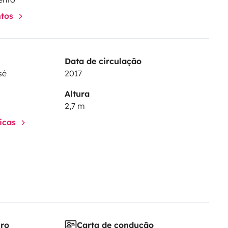
ntos
Data de circulação
sé
2017
Altura
2,7 m
ticas
iro
Carta de condução