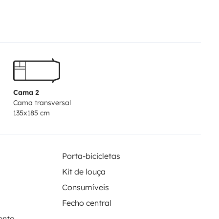
ulto (Riverside Trecking M roda
a. A condução é ótima e os
Cama 2
Cama transversal
135x185 cm
Porta-bicicletas
Kit de louça
Consumíveis
Fecho central
ento