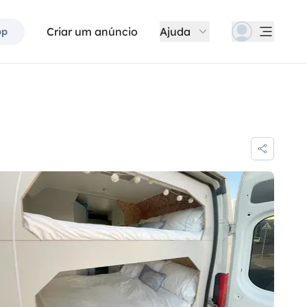
Criar um anúncio
Ajuda
pp