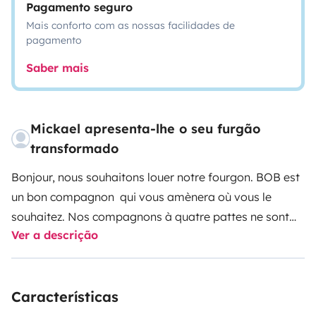
Pagamento seguro
Mais conforto com as nossas facilidades de
pagamento
Saber mais
Mickael apresenta-lhe o seu furgão
transformado
Bonjour, nous souhaitons louer notre fourgon. BOB est
un bon compagnon qui vous amènera où vous le
souhaitez. Nos compagnons à quatre pattes ne sont
Ver a descrição
malheureusement pas acceptés. Il est tout confort à
l’état neuf (voir équipements et photos). Nous nous
tenons à disposition pour plus de renseignements.
Características
Elodie