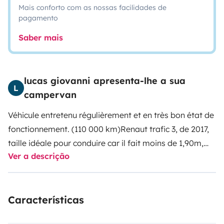
Mais conforto com as nossas facilidades de
pagamento
Saber mais
lucas giovanni apresenta-lhe a sua
L
campervan
Véhicule entretenu régulièrement et en très bon état de
fonctionnement. (110 000 km)
Renaut trafic 3, de 2017,
taille idéale pour conduire car il fait moins de 1,90m,
Ver a descrição
donc passage en autoroute comme une voiture et vous
passez sous toutes les barrières de parking de plus, ses
120cv vous permettrons de monter les cols et doubler
Características
sans difficultés.
Il est aussi facile à garer car c'est un
L1H1 et la position de conduite est agréable avec