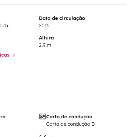
Data de circulação
0 ch.
2015
Altura
2,9 m
ticas
iro
Carta de condução
Carta de condução B