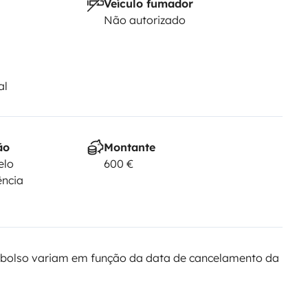
Veículo fumador
Não autorizado
al
ão
Montante
elo
600 €
ência
bolso variam em função da data de cancelamento da