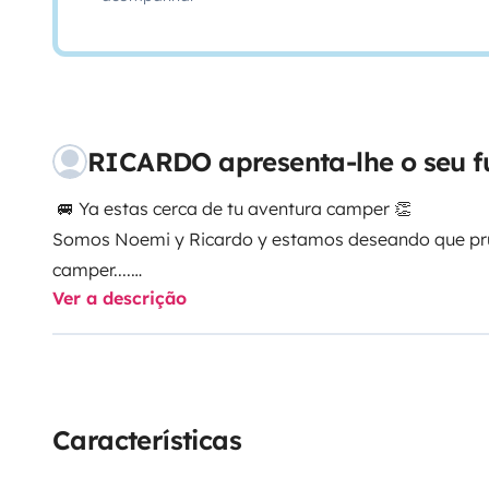
RICARDO apresenta-lhe o seu 
🚐 Ya estas cerca de tu aventura camper 👏
Somos Noemi y Ricardo y estamos deseando que pru
camper....
Ver a descrição
📢
AVISO IMPORTANTE
: Esta experiencia te puede 
🌅 Estas listo para cada día amanecer en un lugar di
disfrutar de una experiencia única sol@ o acompañ
Características
Características de la camper
🚐