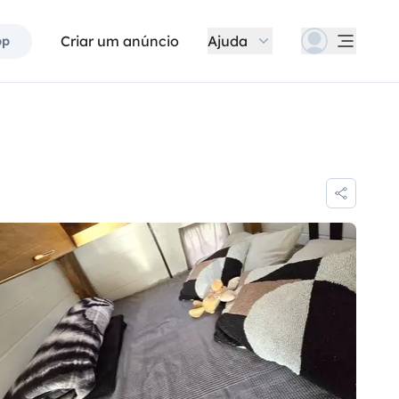
Criar um anúncio
Ajuda
pp