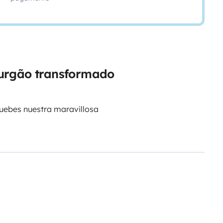
furgão transformado
ebes nuestra maravillosa
producir una adicción extrema 😱
ferente? Estas a un paso de
ad@